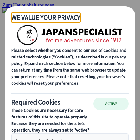
Zum Hauptinhalt springen
Startseite
Rundreisen
Individuelle Reisen
Gruppenreisen
Selbstfahrerreisen
Ausflüge
Maßgeschneiderte Gruppenreisen
Japan Rail Pass
Wie wir arbeiten
Über uns
Treffen Sie unser Team
Werden Sie Teil unseres Teams
Japan Reiseblog
Saisonale Reisetipps
Highlights des Reiseziels
Kulturelle Einblicke
Kulinarische Erlebnisse
Entdecke Japan mit dem Zug
Häufig gestellte Fragen
Wichtige Informationen
Etikette in Japan
Autofahren in Japan