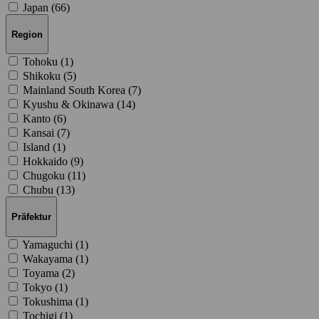
Japan (
66
)
Region
Tohoku (
1
)
Shikoku (
5
)
Mainland South Korea (
7
)
Kyushu & Okinawa (
14
)
Kanto (
6
)
Kansai (
7
)
Island (
1
)
Hokkaido (
9
)
Chugoku (
11
)
Chubu (
13
)
Präfektur
Yamaguchi (
1
)
Wakayama (
1
)
Toyama (
2
)
Tokyo (
1
)
Tokushima (
1
)
Tochigi (
1
)