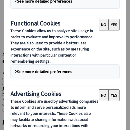
Bei uns buchen
Japan Rail Pass
Unterkunft
Online-Beratung
Japanspecialist
Reiseziele
Alle Reiseziele
Alle Reiseziele und Attraktionen
erkunden
Von der pulsierenden Energie Tokios bis hin zur ruhigen Schönheit
der heißen Quellen und malerischen Berge Japans – entdecken Sie
eine kuratierte Liste der ikonischsten Reiseziele und versteckten
Juwelen des Landes. Für diejenigen, die ihren Horizont erweitern
möchten, stellen wir außerdem ausgewählte internationale Ziele vor.
Egal, ob Sie Abenteuer, Entspannung oder kulturelle Eindrücke
suchen – hier finden Sie alles, was Sie für die Planung Ihrer
perfekten Reise benötigen.
Reiseziele