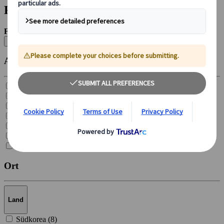
Filter
Filtern nach:
Alle löschen
Art des Ziels
Thermalquellen (
6
)
Städte (
31
)
Städtchen und Dörfer (
8
)
Skigebiete (
3
)
Natürliche Sehenswürdigkeiten (
20
)
Nationalparks (
4
)
Flughäfen (
1
)
Ort
Land
Südkorea (
8
)