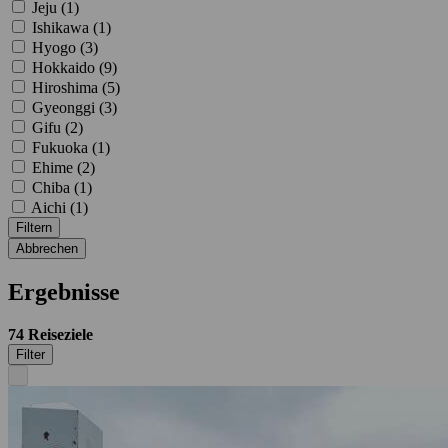
Jeju (
1
)
Ishikawa (
1
)
Hyogo (
3
)
Hokkaido (
9
)
Hiroshima (
5
)
Gyeonggi (
3
)
Gifu (
2
)
Fukuoka (
1
)
Ehime (
2
)
Chiba (
1
)
Aichi (
1
)
Filtern
Abbrechen
Ergebnisse
74
Reiseziele
Filter