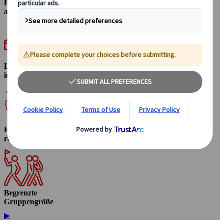
Reiseleitung
auf Deutsch
Lokaler Transport
inklusive
Entspannt
reisen
Begrenzte
Gruppengröße
▶