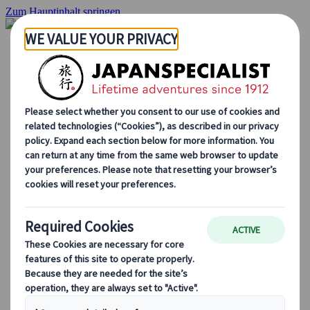
Zum Hauptinhalt springen
Startseite
Rundreisen
Individuelle Reisen
Gruppenreisen
Selbstfahrerreisen
Ausflüge
Maßgeschneiderte Gruppenreisen
Japan Rail Pass
Wie wir arbeiten
Über uns
Treffen Sie unser Team
Werden Sie Teil unseres Teams
Japan Reiseblog
Saisonale Reisetipps
Highlights des Reiseziels
Kulturelle Einblicke
Kulinarische Erlebnisse
Entdecke Japan mit dem Zug
Häufig gestellte Fragen
Wichtige Informationen
Etikette in Japan
Autofahren in Japan