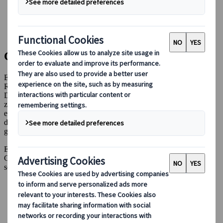
Bei uns buchen
Japan Rail Pass
Unterkunft
Online-Beratung
Gruppenreisen
Erleben Sie Japans Highlights, ohne sich um die
Reisevorbereitungen kümmern zu müssen – unsere exklusiven
Deluxe-Gruppentouren, sorgfältig von unserem Expertenteam
zusammengestellt, decken alle wichtigen Arrangements ab,
einschließlich Unterkünften, lokalem Transport und Eintrittspreisen,
damit Sie sich entspannen und Japan in seiner ganzen Fülle
genießen können.
Entdecken Sie weniger bekannte Orte, faszinierende Kultur und
Geschichte mit erfahrenen Reiseleitern in kleinen Gruppen – und
schaffen Sie Erinnerungen, die ein Leben lang bleiben.