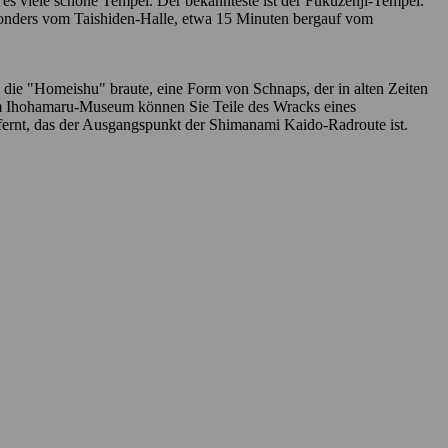
 es viele schöne Tempel. Der bekannteste ist der Fukuzenji-Tempel.
besonders vom Taishiden-Halle, etwa 15 Minuten bergauf vom
die "Homeishu" braute, eine Form von Schnaps, der in alten Zeiten
 Im Ihohamaru-Museum können Sie Teile des Wracks eines
ntfernt, das der Ausgangspunkt der Shimanami Kaido-Radroute ist.