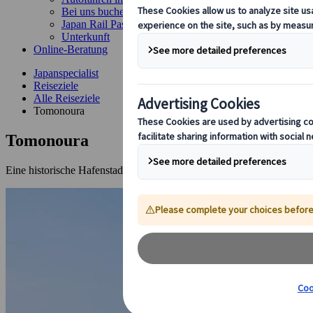
Bei uns buchen
Japan Rail Pass
Unterkunft
Online-Beratung
Japanspecialist
Reiseziele
Alle Reiseziele
Tomonoura
Tomonoura
Eine historische Hafenstadt und Filmkulisse