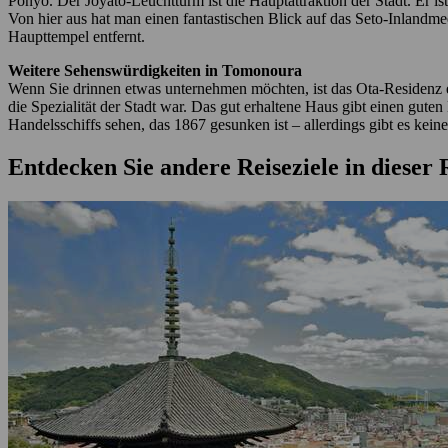
Ponyo. Der Joyato-Leuchtturm ist die Hauptattraktion der Stadt. Er i
Von hier aus hat man einen fantastischen Blick auf das Seto-Inlandme
Haupttempel entfernt.
Weitere Sehenswürdigkeiten in Tomonoura
Wenn Sie drinnen etwas unternehmen möchten, ist das Ota-Residenz e
die Spezialität der Stadt war. Das gut erhaltene Haus gibt einen g
Handelsschiffs sehen, das 1867 gesunken ist – allerdings gibt es kei
Entdecken Sie andere Reiseziele in dieser