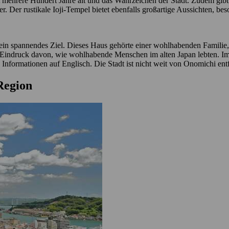
st mehrere Hundert Jahre alt und das Wahrzeichen der Stadt. Zudem gibt
er. Der rustikale Ioji-Tempel bietet ebenfalls großartige Aussichten, 
in spannendes Ziel. Dieses Haus gehörte einer wohlhabenden Familie, 
uten Eindruck davon, wie wohlhabende Menschen im alten Japan lebten.
ne Informationen auf Englisch. Die Stadt ist nicht weit von Onomichi e
 Region