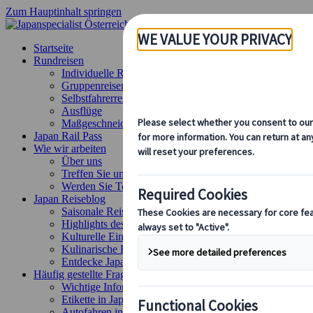
Zum Hauptinhalt springen
Startseite
Rundreisen
Individuelle Reisen
Gruppenreisen
Selbstfahrerreisen
Ausflüge
Maßgeschneiderte Gruppenreisen
Japan Rail Pass
Wie wir arbeiten
Über uns
Treffen Sie unser Team
Werden Sie Teil unseres Teams
Japan Reiseblog
Saisonale Reisetipps
Highlights des Reiseziels
Kulturelle Einblicke
Kulinarische Erlebnisse
Entdecke Japan mit dem Zug
Häufig gestellte Fragen
Wichtige Informationen
Etikette in Japan
Autofahren in Japan