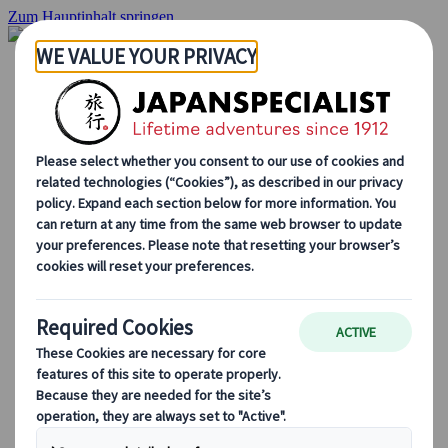
Zum Hauptinhalt springen
Startseite
Rundreisen
Individuelle Reisen
Gruppenreisen
Selbstfahrerreisen
Ausflüge
Maßgeschneiderte Gruppenreisen
Japan Rail Pass
Wie wir arbeiten
Über uns
Treffen Sie unser Team
Werden Sie Teil unseres Teams
Japan Reiseblog
Saisonale Reisetipps
Highlights des Reiseziels
Kulturelle Einblicke
Kulinarische Erlebnisse
Entdecke Japan mit dem Zug
Häufig gestellte Fragen
Wichtige Informationen
Etikette in Japan
Autofahren in Japan