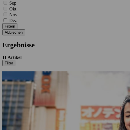
Sep
Okt
Nov
Dez
Filtern
Abbrechen
Ergebnisse
11
Artikel
Filter