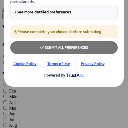
Filtern nach:
Alle löschen
Veröffentlicht
Jahr
2026 (
4
)
2025 (
7
)
Monat
Jän
Feb
Mär
Apr
Mai
Jun
Jul
Aug