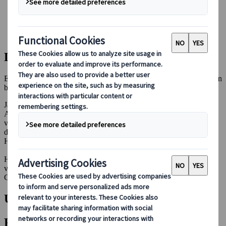
Bei uns buchen
Japan Rail Pass
Unterkunft
Online-Beratung
Die besten Reiseziele in Japan
Entdecke das Beste, was Japan zu bieten hat – von ikonischen Orten
bis hin zu versteckten Schätzen
Japan ist ein Land der Kontraste, in dem alte Tempel auf moderne
Architektur treffen und lebendige Städte mit ruhiger Natur
verschmelzen. Von den historischen Stadtteilen Kyotos bis hin zu
den Neonlichtern Tokios und der friedlichen Schönheit der Berge
Hokkaidos – es gibt viel zu entdecken.
Hier findest du hilfreiche Guides zu Japans sehenswertesten Zielen,
von berühmten Wahrzeichen bis zu weniger bekannten
Geheimtipps, die dich begeistern werden.
Unsere neuesten Artikel
Filter