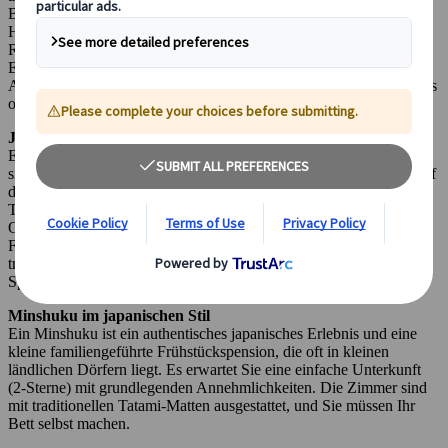
Bad, Wi-Fi, einen leeren Kühlschrank, einen Wasserkocher, einen
Haartrockner und eine Klimaanlage. Die Mitarbeiter an der
Rezeption sprechen Englisch auf einfachem Niveau. Die
Einrichtungen umfassen einen Frühstücksbereich, aber im
Allgemeinen keine Geschäfte, Fitnesscenter, Wellnessbereiche, Bars
oder Restaurants.
Japanischer Ryokan
Ein Ryokan ist ein traditionelles japanisches Gasthaus. Die Zimmer
sind mit japanischen Tatami-Matten ausgestattet und man schläft auf
dem Boden auf einer Futon-Matratze. Die Zimmer sind mit einer
Toilette ausgestattet, während das Bad in den heißen Quellen vor
Ort ist (sowohl drinnen als auch draußen). Abendessen und
Frühstück sind oft inbegriffen. Das Abendessen ist kaiseki, ein
traditionelles japanisches Menü mit lokalen Zutaten und
Spezialitäten.
Minshuku im japanischen Stil
Ein Minshuku ist ein authentisches japanisches Erlebnis und eine
kleine familiengeführte Frühstückspension, die oft in kleinen
ländlichen Dörfern liegt. Es erwartet Sie eine einfache Unterkunft
(2-Sterne) mit grundlegenden Annehmlichkeiten. Die Zimmer sind
mit traditionellen Tatami-Matten ausgestattet, und Sie müssen Ihr
Bett selbst machen.