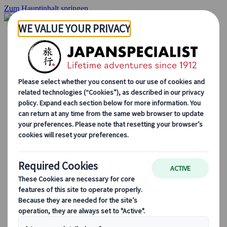
Zum Hauptinhalt springen
Startseite
Rundreisen
Individuelle Reisen
Gruppenreisen
Selbstfahrerreisen
Ausflüge
Maßgeschneiderte Gruppenreisen
Japan Rail Pass
Wie wir arbeiten
Über uns
Treffen Sie unser Team
Werden Sie Teil unseres Teams
Japan Reiseblog
Saisonale Reisetipps
Highlights des Reiseziels
Kulturelle Einblicke
Kulinarische Erlebnisse
Entdecke Japan mit dem Zug
Häufig gestellte Fragen
Wichtige Informationen
Etikette in Japan
Autofahren in Japan