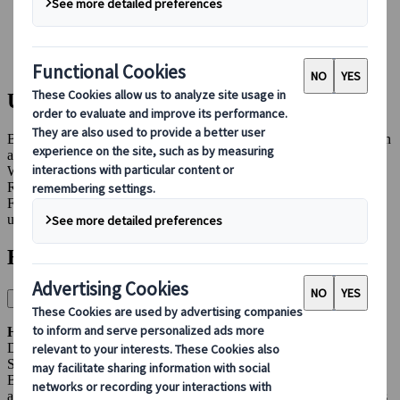
Bei uns buchen
Japan Rail Pass
Unterkunft
Online-Beratung
Unterkunft
Bei der Auswahl der Unterkünfte legen wir besonderen Wert auf ein
ausgewogenes Verhältnis von Komfort, Lage und lokalem Charme.
Wir bieten eine Vielzahl von Unterkunftsarten an, sodass für jeden
Reisetyp die passende Option dabei ist. In unseren häufig gestellten
Fragen erfahren Sie mehr über die verschiedenen Unterkunftsarten
und was Sie bei einer Buchung bei uns erwarten können.
Häufige Fragen
Welche Art von Unterkunft kann ich in Japan erwarten?
Hotels im westlichen Stil
Die Standardkategorie entspricht den Hotels der Touristenklasse (3-
Sterne-Hotels), bei denen wir die Lage für die besten
Besichtigungsmöglichkeiten bevorzugen. Die Zimmer sind klein,
aber sauber und funktionell. Alle Zimmer verfügen über ein eigenes