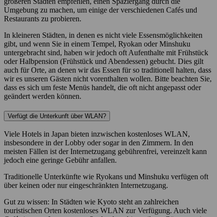
größeren Städten empfehlen, einen Spaziergang durch die
Umgebung zu machen, um einige der verschiedenen Cafés und
Restaurants zu probieren.
​​​​​In kleineren Städten, in denen es nicht viele Essensmöglichkeiten
gibt, und wenn Sie in einem Tempel, Ryokan oder Minshuku
untergebracht sind, haben wir jedoch oft Aufenthalte mit Frühstück
oder Halbpension (Frühstück und Abendessen) gebucht. Dies gilt
auch für Orte, an denen wir das Essen für so traditionell halten, dass
wir es unseren Gästen nicht vorenthalten wollen. Bitte beachten Sie,
dass es sich um feste Menüs handelt, die oft nicht angepasst oder
geändert werden können.
Verfügt die Unterkunft über WLAN?
Viele Hotels in Japan bieten inzwischen kostenloses WLAN,
insbesondere in der Lobby oder sogar in den Zimmern. In den
meisten Fällen ist der Internetzugang gebührenfrei, vereinzelt kann
jedoch eine geringe Gebühr anfallen.
Traditionelle Unterkünfte wie Ryokans und Minshuku verfügen oft
über keinen oder nur eingeschränkten Internetzugang.
Gut zu wissen: In Städten wie Kyoto steht an zahlreichen
touristischen Orten kostenloses WLAN zur Verfügung. Auch viele