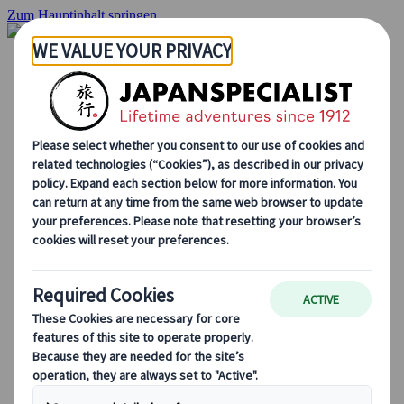
Zum Hauptinhalt springen
Startseite
Rundreisen
Individuelle Reisen
Gruppenreisen
Selbstfahrerreisen
Ausflüge
Maßgeschneiderte Gruppenreisen
Japan Rail Pass
Wie wir arbeiten
Über uns
Treffen Sie unser Team
Werden Sie Teil unseres Teams
Japan Reiseblog
Saisonale Reisetipps
Highlights des Reiseziels
Kulturelle Einblicke
Kulinarische Erlebnisse
Entdecke Japan mit dem Zug
Häufig gestellte Fragen
Wichtige Informationen
Etikette in Japan
Autofahren in Japan