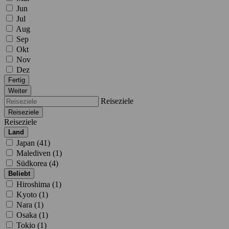
Jun
Jul
Aug
Sep
Okt
Nov
Dez
Fertig
Weiter
Reiseziele
Reiseziele
Reiseziele
Land
Japan (
41
)
Malediven (
1
)
Südkorea (
4
)
Beliebt
Hiroshima (
1
)
Kyoto (
1
)
Nara (
1
)
Osaka (
1
)
Tokio (
1
)