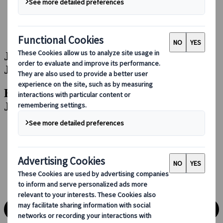
Bei uns buchen
Japan Rail Pass
Unterkunft
Online-Beratung
Japanspecialist | Ihre Experten für
Japanreisen
Entdecken Sie unsere ausgewählten
Japan-Reisen und aktuellen Angebote