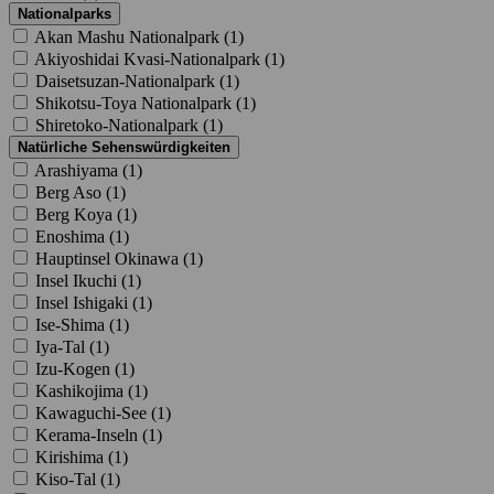
Nationalparks
Akan Mashu Nationalpark (
1
)
Akiyoshidai Kvasi-Nationalpark (
1
)
Daisetsuzan-Nationalpark (
1
)
Shikotsu-Toya Nationalpark (
1
)
Shiretoko-Nationalpark (
1
)
Natürliche Sehenswürdigkeiten
Arashiyama (
1
)
Berg Aso (
1
)
Berg Koya (
1
)
Enoshima (
1
)
Hauptinsel Okinawa (
1
)
Insel Ikuchi (
1
)
Insel Ishigaki (
1
)
Ise-Shima (
1
)
Iya-Tal (
1
)
Izu-Kogen (
1
)
Kashikojima (
1
)
Kawaguchi-See (
1
)
Kerama-Inseln (
1
)
Kirishima (
1
)
Kiso-Tal (
1
)