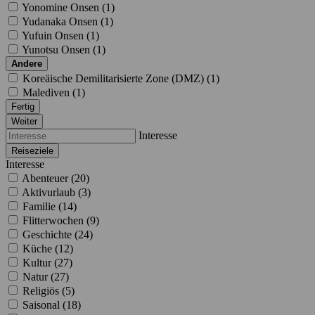
Yonomine Onsen (
1
)
Yudanaka Onsen (
1
)
Yufuin Onsen (
1
)
Yunotsu Onsen (
1
)
Andere
Koreäische Demilitarisierte Zone (DMZ) (
1
)
Malediven (
1
)
Fertig
Weiter
Interesse
Reiseziele
Interesse
Abenteuer (
20
)
Aktivurlaub (
3
)
Familie (
14
)
Flitterwochen (
9
)
Geschichte (
24
)
Küche (
12
)
Kultur (
27
)
Natur (
27
)
Religiös (
5
)
Saisonal (
18
)