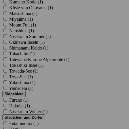
Kumano Kodo (
1
)
Küste von Okayama (
1
)
Matsushima (
1
)
Miyajima (
1
)
Mount Fuji (
1
)
Naoshima (
1
)
Niseko im Sommer (
1
)
Okinawa-Inseln (
1
)
Shimanami Kaido (
1
)
Takachiho (
1
)
Tateyama Kurobe Alpenroute (
1
)
Tokashiki-Insel (
1
)
Towada-See (
1
)
Toya-See (
1
)
Yakushima (
1
)
Yamadera (
1
)
Skigebiete
Furano (
1
)
Hakuba (
1
)
Niseko im Winter (
1
)
Städtchen und Dörfer
Futaminoura (
1
)