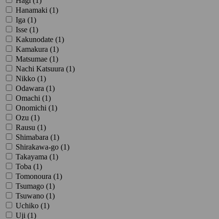
Hagi (
1
)
Hanamaki (
1
)
Iga (
1
)
Isse (
1
)
Kakunodate (
1
)
Kamakura (
1
)
Matsumae (
1
)
Nachi Katsuura (
1
)
Nikko (
1
)
Odawara (
1
)
Omachi (
1
)
Onomichi (
1
)
Ozu (
1
)
Rausu (
1
)
Shimabara (
1
)
Shirakawa-go (
1
)
Takayama (
1
)
Toba (
1
)
Tomonoura (
1
)
Tsumago (
1
)
Tsuwano (
1
)
Uchiko (
1
)
Uji (
1
)