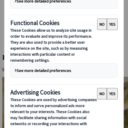
Bei uns buchen
Japan Rail Pass
Unterkunft
Online-Beratung
Japanspecialist
Reiseziele
Alle Reiseziele
Kinosaki Onsen
Kinosaki Onsen
Ein charmanter Kurort in der Nähe von Kyoto