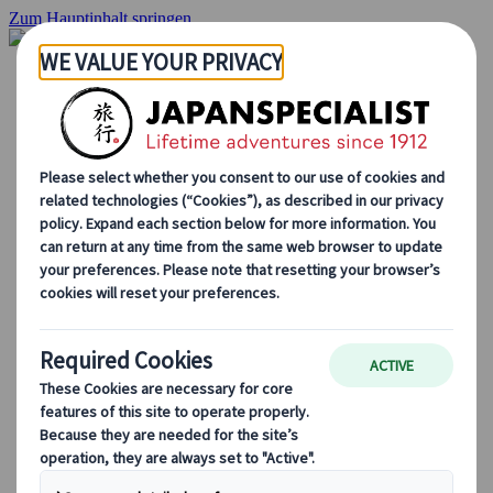
Zum Hauptinhalt springen
Startseite
Rundreisen
Individuelle Reisen
Gruppenreisen
Selbstfahrerreisen
Ausflüge
Maßgeschneiderte Gruppenreisen
Japan Rail Pass
Wie wir arbeiten
Über uns
Treffen Sie unser Team
Werden Sie Teil unseres Teams
Japan Reiseblog
Saisonale Reisetipps
Highlights des Reiseziels
Kulturelle Einblicke
Kulinarische Erlebnisse
Entdecke Japan mit dem Zug
Häufig gestellte Fragen
Wichtige Informationen
Etikette in Japan
Autofahren in Japan