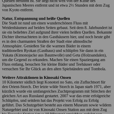
Quellen berühmt ist. Sie liegt nicht weit von der Küste des
Japanischen Meeres entfernt und ist etwa 2½ Stunden mit dem Zug
von Kyoto entfernt.
Natur, Entspannung und heiße Quellen
Die Stadt ist rund um einen wunderschönen Fluss mit
Weidenbäumen auf beiden Seiten gebaut. Seit dem 8. Jahrhundert ist
sie ein beliebtes Ziel aufgrund ihrer vielen heißen Quellen. Bekannte
Dichter übernachteten in den Gasthäusern hier, und noch heute gibt
es in den charmanten Straßen der Stadt eine altmodische
Atmosphäre. Genießen Sie die warmen Bäder in einem
traditionellen Ryokan (Gasthaus) und schlüpfen Sie dann in ein
Yukata (Kimonojacke aus Baumwolle) und Geta (Holzsandalen),
um die Gegend zu erkunden. Machen Sie einen Spaziergang am
Fluss entlang, besuchen Sie kleine Bäder und Teehäuser oder
versuchen Sie Ihr Glück an den alten Spielständen und Tombola.
Weitere Attraktionen in Kinosaki Onsen
10 Kilometer südlich liegt Konotori no Sato, ein Zufluchtsort für
den Orient-Storch. Der letzte wilde Storch in Japan starb 1971, aber
kürzlich wurde ein umfangreiches Zuchtprogramm mit Störchen der
gleichen Art aus Russland gestartet. 2007 war das erste erfolgreiche
Schlüpfen, und seitdem hat das Projekt von Erfolg zu Erfolg
geführt. Das Schutzgebiet besteht aus einem Museum sowie wildem
Naturgebiet und ist von Kinosaki Onsen Station aus mit dem Zug