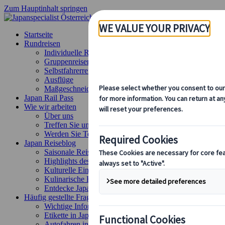
Zum Hauptinhalt springen
Startseite
Rundreisen
Individuelle Reisen
Gruppenreisen
Selbstfahrerreisen
Ausflüge
Maßgeschneiderte Gruppenreisen
Japan Rail Pass
Wie wir arbeiten
Über uns
Treffen Sie unser Team
Werden Sie Teil unseres Teams
Japan Reiseblog
Saisonale Reisetipps
Highlights des Reiseziels
Kulturelle Einblicke
Kulinarische Erlebnisse
Entdecke Japan mit dem Zug
Häufig gestellte Fragen
Wichtige Informationen
Etikette in Japan
Autofahren in Japan