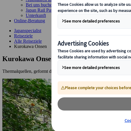
Bei uns buchen
Japan Rail Pass
Unterkunft
Online-Beratung
Japanspecialist
Reiseziele
Alle Reiseziele
Kurokawa Onsen
Kurokawa Onsen
Thermalquellen, geformt durch vulkanische Kräfte