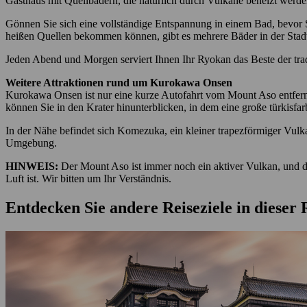
Gasthaus mit Quellbädern, die natürlich durch Vulkane beheizt werde
Gönnen Sie sich eine vollständige Entspannung in einem Bad, bevo
heißen Quellen bekommen können, gibt es mehrere Bäder in der Stadt
Jeden Abend und Morgen serviert Ihnen Ihr Ryokan das Beste der tra
Weitere Attraktionen rund um Kurokawa Onsen
Kurokawa Onsen ist nur eine kurze Autofahrt vom Mount Aso entfern
können Sie in den Krater hinunterblicken, in dem eine große türkisfa
In der Nähe befindet sich Komezuka, ein kleiner trapezförmiger Vul
Umgebung.
HINWEIS:
Der Mount Aso ist immer noch ein aktiver Vulkan, und d
Luft ist. Wir bitten um Ihr Verständnis.
Entdecken Sie andere Reiseziele in dieser