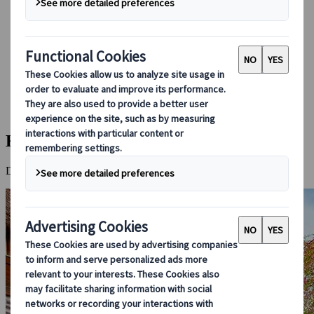
Bei uns buchen
Japan Rail Pass
Unterkunft
Online-Beratung
Japanspecialist
Reiseziele
Alle Reiseziele
Kyoto
Kyoto
Die kulturelle und spirituelle Hauptstadt Japans