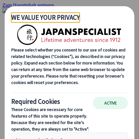
Zum Hauptinhalt springen
Startseite
Rundreisen
Individuelle Reisen
Gruppenreisen
Selbstfahrerreisen
Ausflüge
Maßgeschneiderte Gruppenreisen
Japan Rail Pass
Wie wir arbeiten
Über uns
Treffen Sie unser Team
Werden Sie Teil unseres Teams
Japan Reiseblog
Saisonale Reisetipps
Highlights des Reiseziels
Kulturelle Einblicke
Kulinarische Erlebnisse
Entdecke Japan mit dem Zug
Häufig gestellte Fragen
Wichtige Informationen
Etikette in Japan
Autofahren in Japan