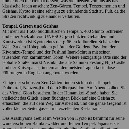
immer noch die Heimat dessen, was die meisten von uns als das
klassische Japan ansehen: Zen-Gärten, Tempel, Teezeremonien und
Geishas. Kyoto ist eine sehr gut zu erkundende Stadt zu Fuß, da die
Straßen rechtwinklig zueinander verlaufen.
Tempel, Gärten und Geishas
Mit mehr als 1.600 buddhistischen Tempeln, 400 Shinto-Schreinen
und einer Vielzahl von UNESCO-geschützten Gebäuden und
Kunstwerken ist Kyoto eines der größten kulturellen Schätze der
Welt. Zu den Höhepunkten gehören der Goldene Pavillon, der
Kiyomizu-Tempel und der Fushimi Inari-Schrein mit seinen
tausenden von karminroten Toren. Weitere einzigartige Orte sind der
lebhafte Straßenmarkt Nishiki, die alte Samurai-Festung Nijo Castle
und der Kaiserpalast, in dem an den meisten Tagen kostenlose
Führungen in Englisch angeboten werden.
Einige der schönsten Zen-Gärten finden sich in den Tempeln
Daitoku-ji, Nanzen-ji und dem Silberpavillon. Am Abend sollten Sie
das Viertel Gion besuchen. In der Hanamikoji-Straße haben Sie
vielleicht das Glück, einen flüchtigen Blick auf eine Geisha zu
erhaschen, die auf dem Weg zur Arbeit ist, und die ganze Gegend ist
voller kleiner Seitengassen mit exzellenten Restaurants.
Das Arashiyama-Gebiet im Westen von Kyoto ist berühmt für seine
wunderschönen Bambuswälder und feinen Tempel. Japans erste
Hauptstadt, Nara, ist nur eine 45-minütige Zugfahrt entfernt und