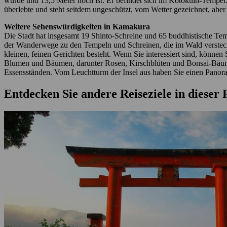
wurde und 13,5 Meter hoch ist. Er befindet sich im Kotokuin-Tempel.
überlebte und steht seitdem ungeschützt, vom Wetter gezeichnet, aber
Weitere Sehenswürdigkeiten in Kamakura
Die Stadt hat insgesamt 19 Shinto-Schreine und 65 buddhistische Tem
der Wanderwege zu den Tempeln und Schreinen, die im Wald versteckt 
kleinen, feinen Gerichten besteht. Wenn Sie interessiert sind, könn
Blumen und Bäumen, darunter Rosen, Kirschblüten und Bonsai-Bäume.
Essensständen. Vom Leuchtturm der Insel aus haben Sie einen Panora
Entdecken Sie andere Reiseziele in dieser