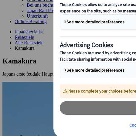
Bei uns buchen
Japan Rail Pass
Unterkunft
Online-Beratung
Japanspecialist
Reiseziele
Alle Reiseziele
Kamakura
Kamakura
Japans erste feudale Hauptstadt mit reichem historischen Erbe