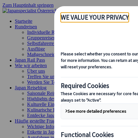
Zum Hauptinhalt springen
Startseite
Rundreisen
Individuelle Reisen
Gruppenreisen
Selbstfahrerreisen
Ausflüge
Maßgeschneiderte Gruppenreisen
Japan Rail Pass
Wie wir arbeiten
Über uns
Treffen Sie unser Team
Werden Sie Teil unseres Teams
Japan Reiseblog
Saisonale Reisetipps
Highlights des Reiseziels
Kulturelle Einblicke
Kulinarische Erlebnisse
Entdecke Japan mit dem Zug
Häufig gestellte Fragen
Wichtige Informationen
Etikette in Japan
Autofahren in Japan