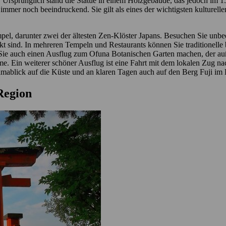
 Ursprünglich stand die Statue in einem Holzgebäude, das jedoch im 1
 immer noch beeindruckend. Sie gilt als eines der wichtigsten kulturel
pel, darunter zwei der ältesten Zen-Klöster Japans. Besuchen Sie unbe
sind. In mehreren Tempeln und Restaurants können Sie traditionelle b
en Sie auch einen Ausflug zum Ofuna Botanischen Garten machen, der a
 Ein weiterer schöner Ausflug ist eine Fahrt mit dem lokalen Zug na
mablick auf die Küste und an klaren Tagen auch auf den Berg Fuji im 
 Region