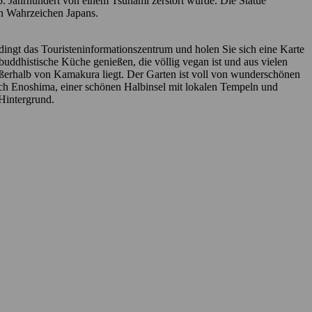
5. Jahrhundert von einem Tsunami zerstört wurde. Die Statue
len Wahrzeichen Japans.
dingt das Touristeninformationszentrum und holen Sie sich eine Karte
uddhistische Küche genießen, die völlig vegan ist und aus vielen
ußerhalb von Kamakura liegt. Der Garten ist voll von wunderschönen
ch Enoshima, einer schönen Halbinsel mit lokalen Tempeln und
Hintergrund.