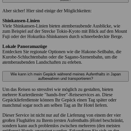
Aber sicher! Hier sind einige der Möglichkeiten:
Shinkansen-Linien
Viele Shinkansen-Linien bieten atemberaubende Ausblicke, wie
zum Beispiel auf der Strecke Tokio-Kyoto mit Blick auf den Mount
Fuji oder der Hokuriku-Shinkansen durch schneebedeckte Berge.
Lokale Panoramazüge
Entdecken Sie regionale Optionen wie die Hakone-Seilbahn, die
Kurobe-Schluchtenbahn oder die Sagano-Szenenbahn, um die
atemberaubenden Landschaften zu erleben.
Wie kann ich mein Gepäck während meines Aufenthalts in Japan
aufbewahren und transportieren?
Um das Reisen so stressfrei wie möglich zu gestalten, bieten
mehrere Kurierdienste "hands-free"-Reiseservices an. Diese
Gepäcklieferdienste können Ihr Gepäck einen Tag später oder
manchmal sogar noch am selben Tag an Ihr Hotel liefern.
Dieser Service ist nicht nur auf die Lieferung von einem der vier
großen Flughäfen zu Ihrem (ersten Aufenthalts-)Hotel beschränkt,
sondern kann auch problemlos zwischen mehreren (den meisten
größeren) Hotels arrangiert werden. Erkundigen Sie sich an der