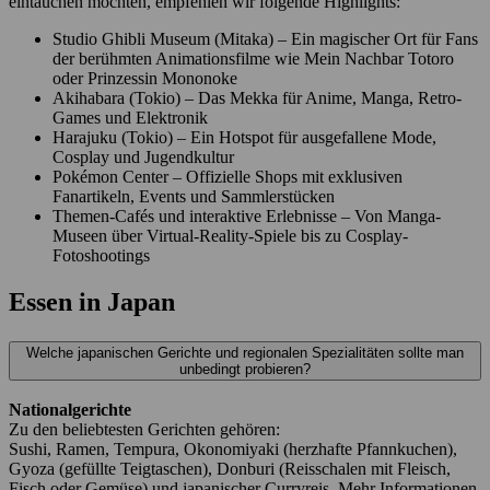
eintauchen möchten, empfehlen wir folgende Highlights:
Studio Ghibli Museum (Mitaka) – Ein magischer Ort für Fans
der berühmten Animationsfilme wie Mein Nachbar Totoro
oder Prinzessin Mononoke
Akihabara (Tokio) – Das Mekka für Anime, Manga, Retro-
Games und Elektronik
Harajuku (Tokio) – Ein Hotspot für ausgefallene Mode,
Cosplay und Jugendkultur
Pokémon Center – Offizielle Shops mit exklusiven
Fanartikeln, Events und Sammlerstücken
Themen-Cafés und interaktive Erlebnisse – Von Manga-
Museen über Virtual-Reality-Spiele bis zu Cosplay-
Fotoshootings
Essen in Japan
Welche japanischen Gerichte und regionalen Spezialitäten sollte man
unbedingt probieren?
Nationalgerichte
Zu den beliebtesten Gerichten gehören:
Sushi, Ramen, Tempura, Okonomiyaki (herzhafte Pfannkuchen),
Gyoza (gefüllte Teigtaschen), Donburi (Reisschalen mit Fleisch,
Fisch oder Gemüse) und japanischer Curryreis. Mehr Informationen