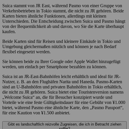
Suica stammt von JR East, während Pasmo von einer Gruppe von
Verkehrsbetrieben in Tokio stammt, die nicht zu JR gehören. Beide
Karten bieten ähnliche Funktionen, allerdings mit kleinen
Unterschieden. Die Entscheidung zwischen Suica und Pasmo hängt
von der Bequemlichkeit ab und davon, wo Sie die Karte überhaupt
kaufen.
Beide Karten sind für Reisen und kleinere Einkäufe in Tokio und
Umgebung gleichermaßen nützlich und können je nach Bedarf
flexibel eingesetzt werden.
Sie können beide zu Ihrer Google oder Apple Wallet hinzugefügt
werden, um einfach per Smartphone bezahlen zu können.
Suica ist an JR-East-Bahnhöfen leicht erhältlich und ideal für JR-
Nutzer, z. B. an den Flughäfen Narita und Haneda. Pasmo-Karten
sind an U-Bahnhöfen und privaten Bahnhöfen in Tokio erhältlich,
die nicht zu JR gehören. Suica bietet eine Touristenversion namens
„Welcome Suica“ an, die für Besucher konzipiert wurde und
Vorteile wie eine feste Gültigkeitsdauer für eine Gebühr von ¥1.000
bietet, während Pasmo eine ähnliche Karte, den „Pasmo Passport“,
für eine Kaution von ¥1.500 anbietet.
Gibt es landschaftlich reizvolle Zugreisen, die ich in Betracht ziehen
sollte?