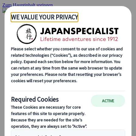
Zum Hauptinhalt springen
Startseite
Rundreisen
Individuelle Reisen
Gruppenreisen
Selbstfahrerreisen
Ausflüge
Maßgeschneiderte Gruppenreisen
Japan Rail Pass
Wie wir arbeiten
Über uns
Treffen Sie unser Team
Werden Sie Teil unseres Teams
Japan Reiseblog
Saisonale Reisetipps
Highlights des Reiseziels
Kulturelle Einblicke
Kulinarische Erlebnisse
Entdecke Japan mit dem Zug
Häufig gestellte Fragen
Wichtige Informationen
Etikette in Japan
Autofahren in Japan