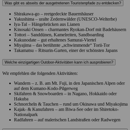
Was gibt es abseits der ausgetretenen Touristenpfade zu entdecken?
Shirakawa-go – reetgedeckte Bauernhäuser
Yakushima – uralte Zedernwälder (UNESCO-Welterbe)
Iya-Tal – Hängebrücken aus Lianen
Kinosaki Onsen – charmantes Ryokan-Dorf mit Badehäusern
Tottori – Sanddünen, Kamelreiten, Sandboarding
Kakunodate – gut erhaltenes Samurai-Viertel
Miyajima – das berühmte „schwimmende“ Torii-Tor
Takamatsu – Ritsurin-Garten, einer der schönsten Japans
Welche einzigartigen Outdoor-Aktivitäten kann ich ausprobieren?
Wir empfehlen die folgenden Aktivitäten:
Wandern – z. B. am Mt. Fuji, in den Japanischen Alpen oder
auf dem Kumano-Kodo-Pilgerweg
Skifahren & Snowboarden – in Nagano, Hokkaido oder
Hakuba
Schnorcheln & Tauchen – rund um Okinawa und Miyakojima
Kajak- & Kanufahren – am Biwa-See oder im Shiretoko-
Nationalpark
Radfahren – auf malerischen Landstraßen oder Radwegen