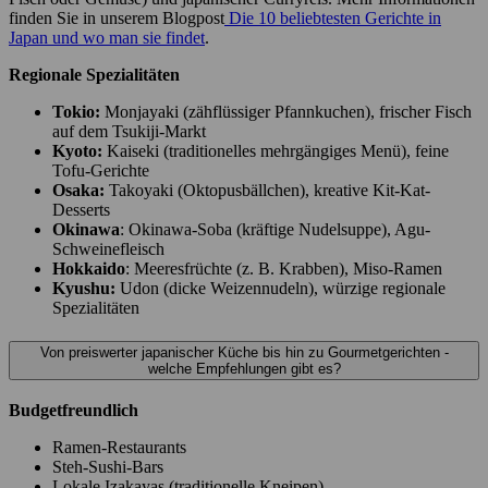
finden Sie in unserem Blogpost
Die 10 beliebtesten Gerichte in
Japan und wo man sie findet
.
Regionale Spezialitäten
Tokio:
Monjayaki (zähflüssiger Pfannkuchen), frischer Fisch
auf dem Tsukiji-Markt
Kyoto:
Kaiseki (traditionelles mehrgängiges Menü), feine
Tofu-Gerichte
Osaka:
Takoyaki (Oktopusbällchen), kreative Kit-Kat-
Desserts
Okinawa
: Okinawa-Soba (kräftige Nudelsuppe), Agu-
Schweinefleisch
Hokkaido
: Meeresfrüchte (z. B. Krabben), Miso-Ramen
Kyushu:
Udon (dicke Weizennudeln), würzige regionale
Spezialitäten
Von preiswerter japanischer Küche bis hin zu Gourmetgerichten -
welche Empfehlungen gibt es?
Budgetfreundlich
Ramen-Restaurants
Steh-Sushi-Bars
Lokale Izakayas (traditionelle Kneipen)