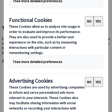
Bei uns buchen
Japan Rail Pass
Unterkunft
Online-Beratung
Wichtige Informationen
Hier finden Sie alle praktischen Informationen, die Sie für Ihre Reise
nach Japan benötigen, damit Sie bestens vorbereitet sind. Sollten Sie
hier nicht die gewünschten Antworten finden, können Sie sich
jederzeit
an unser Team wenden
– wir helfen Ihnen gerne weiter.
Zu einem Abschnitt springen:
Reisen nach Japan
Praktische Informationen
Wetter und Klima
Die japanische Sprache
Internet und WLAN
Geld und Zahlungen
Reisen innerhalb Japans
Aktivitäten und Erlebnisse
Essen in Japan
Wenn Sie Japan verlassen