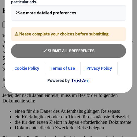
Reisen nach Japan
Was sind die Visabestimmungen für die Einreise nach Japan?
Wenn Sie Japan als Tourist besuchen möchten (maximal 90 Tage)
und Staatsbürger eines der folgenden Länder sind, können Sie ohne
Visum einreisen: Hongkong, Korea, Singapur, Australien,
Neuseeland, Kanada, USA,
Deutschland
,
Österreich
,
die
Schweiz
, Dänemark und fast alle europäischen Länder (prüfen Sie,
welche Länder und ob es Einschränkungen gibt). Wenn nicht,
beantragen Sie vorab ein Visum.
Informieren Sie sich immer auf der offiziellen Website des
japanischen Außenministeriums.
Jeder, der nach Japan einreist, muss im Besitz der folgenden
Dokumente sein:
einen für die Dauer des Aufenthalts gültigen Reisepass
ein Rückflugticket oder ein Ticket für das nächste Reiseziel
die für den ersten Zielort in Japan erforderlichen Dokumente
Dokumente, die den Zweck der Reise belegen