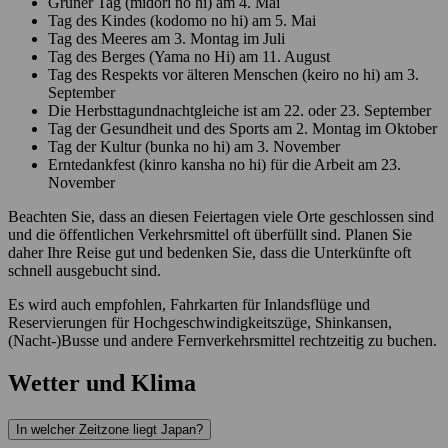
Grüner Tag (midori no hi) am 4. Mai
Tag des Kindes (kodomo no hi) am 5. Mai
Tag des Meeres am 3. Montag im Juli
Tag des Berges (Yama no Hi) am 11. August
Tag des Respekts vor älteren Menschen (keiro no hi) am 3.
September
Die Herbsttagundnachtgleiche ist am 22. oder 23. September
Tag der Gesundheit und des Sports am 2. Montag im Oktober
Tag der Kultur (bunka no hi) am 3. November
Erntedankfest (kinro kansha no hi) für die Arbeit am 23.
November
Beachten Sie, dass an diesen Feiertagen viele Orte geschlossen sind
und die öffentlichen Verkehrsmittel oft überfüllt sind. Planen Sie
daher Ihre Reise gut und bedenken Sie, dass die Unterkünfte oft
schnell ausgebucht sind.
Es wird auch empfohlen, Fahrkarten für Inlandsflüge und
Reservierungen für Hochgeschwindigkeitszüge, Shinkansen,
(Nacht-)Busse und andere Fernverkehrsmittel rechtzeitig zu buchen.
Wetter und Klima
In welcher Zeitzone liegt Japan?