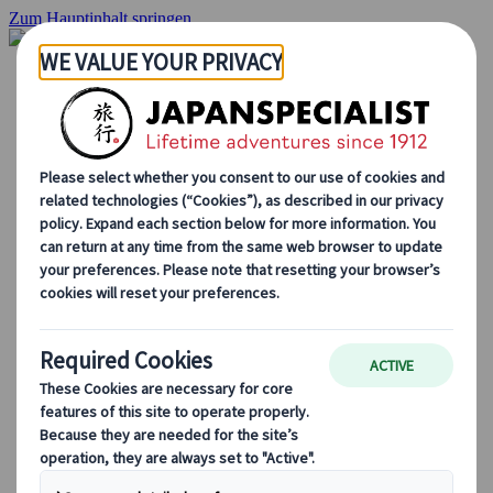
Zum Hauptinhalt springen
Startseite
Rundreisen
Individuelle Reisen
Gruppenreisen
Selbstfahrerreisen
Ausflüge
Maßgeschneiderte Gruppenreisen
Japan Rail Pass
Wie wir arbeiten
Über uns
Treffen Sie unser Team
Werden Sie Teil unseres Teams
Japan Reiseblog
Saisonale Reisetipps
Highlights des Reiseziels
Kulturelle Einblicke
Kulinarische Erlebnisse
Entdecke Japan mit dem Zug
Häufig gestellte Fragen
Wichtige Informationen
Etikette in Japan
Autofahren in Japan