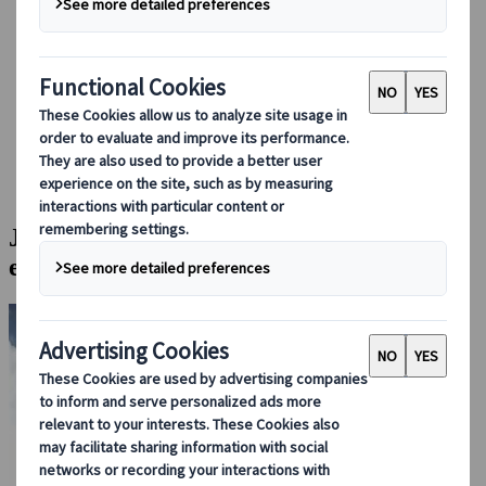
Bei uns buchen
Japan Rail Pass
Unterkunft
Online-Beratung
Japanspecialist
Japan Reiseblog
Highlights des Reiseziels
JESTA Japan: Einreisebestimmungen & elektronische
Reisegenehmigung erklärt
JESTA Japan: Einreisebestimmungen &
elektronische Reisegenehmigung erklärt