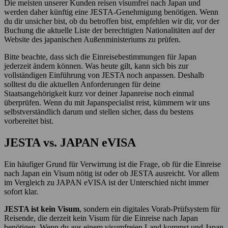
Die meisten unserer Kunden reisen visumfrei nach Japan und
werden daher künftig eine JESTA-Genehmigung benötigen. Wenn
du dir unsicher bist, ob du betroffen bist, empfehlen wir dir, vor der
Buchung die aktuelle Liste der berechtigten Nationalitäten auf der
Website des japanischen Außenministeriums zu prüfen.
Bitte beachte, dass sich die Einreisebestimmungen für Japan
jederzeit ändern können. Was heute gilt, kann sich bis zur
vollständigen Einführung von JESTA noch anpassen. Deshalb
solltest du die aktuellen Anforderungen für deine
Staatsangehörigkeit kurz vor deiner Japanreise noch einmal
überprüfen. Wenn du mit Japanspecialist reist, kümmern wir uns
selbstverständlich darum und stellen sicher, dass du bestens
vorbereitet bist.
JESTA vs. JAPAN eVISA
Ein häufiger Grund für Verwirrung ist die Frage, ob für die Einreise
nach Japan ein Visum nötig ist oder ob JESTA ausreicht. Vor allem
im Vergleich zu JAPAN eVISA ist der Unterschied nicht immer
sofort klar.
JESTA ist kein Visum
, sondern ein digitales Vorab-Prüfsystem für
Reisende, die derzeit kein Visum für die Einreise nach Japan
benötigen. Wenn du aus einem visumfreien Land kommst und Japan