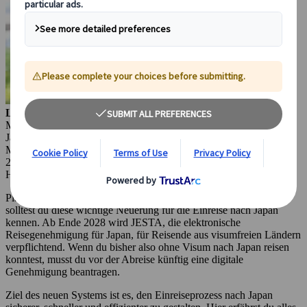
Lorenzo Pilastri
Marketing Manager
Japanspecialist
Madrid, Spanien
24 Mär 2026
Highlights des Reiseziels
Planst du in den nächsten Jahren eine Reise nach Japan? Dann
solltest du diese wichtige Neuerung für die Einreise nach Japan
kennen. Ab Ende 2028 wird JESTA, die elektronische
Reisegenehmigung für Japan, für Reisende aus visumfreien Ländern
verpflichtend. Wenn du bisher also ohne Visum nach Japan reisen
konntest, musst du vor der Abreise künftig eine digitale
Genehmigung beantragen.
Ziel des neuen Systems ist es, den Einreiseprozess nach Japan