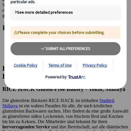
Suche nach glutenfreien Restaurants? Dann bist du hier genau
richtig! Hier teilen wir einige unserer besten Empfehlungen für
glutenfreie japanische Spezialitäten.
Inhaltsverzeichnis
Empfehlungen für glutenfreie Restaurants in Tokio
Empfehlungen für glutenfreie Restaurants in Kyoto
Empfehlungen für glutenfreie Restaurants in Osaka
Empfehlungen für glutenfreie Restaurants in Nara
Empfehlungen für glutenfreie
Restaurants in Tokio
RICE HACK Gluten-Free Bakery - Tokio, Shibuya
Die glutenfreie Bäckerei RICE HACK im lebhaften
Stadtteil
Shibuya
ist ein wahres Paradies für alle, die nach köstlichen
glutenfreien Backwaren suchen. Hier findest du eine große Auswahl
an glutenfreien süßen Leckereien, von frischem Brot und Kuchen
bis hin zu Keksen. Die Mitarbeiter sind bekannt für ihren
hervorragenden Service
und ihre Bereitschaft, auf alle diätetischen