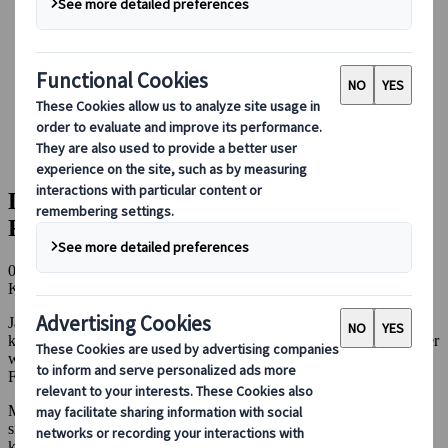
Bei uns buchen
Japan Rail Pass
Unterkunft
Online-Beratung
Japanspecialist
Japan Reiseblog
Kulinarische Erlebnisse
Der ultimative Guide für glutenfreie Restaurants in Japan
Der ultimative Guide für glutenfreie
Restaurants in Japan
08 Feb 2025
Kulinarische Erlebnisse
Japan ist bekannt für seine hervorragende Küche und einzigartigen
kulinarischen Erlebnisse, die Besucher aus aller Welt anziehen. Aber
was, wenn du kein Gluten verträgst? Keine Sorge – es ist alles eine
Frage der richtigen Vorbereitung!
Mit ein wenig Wissen darüber, welche Gerichte für dich geeignet
sind und wo du sie findest, wird dir dieser Blog bei deiner
kulinarischen Entdeckungsreise durch Japan weiterhelfen. Auf der