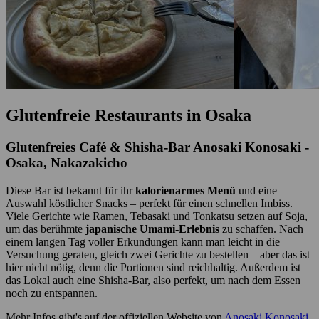
Glutenfreie Restaurants in Osaka
Glutenfreies Café & Shisha-Bar Anosaki Konosaki -
Osaka, Nakazakicho
Diese Bar ist bekannt für ihr
kalorienarmes Menü
und eine
Auswahl köstlicher Snacks – perfekt für einen schnellen Imbiss.
Viele Gerichte wie Ramen, Tebasaki und Tonkatsu setzen auf Soja,
um das berühmte
japanische Umami-Erlebnis
zu schaffen. Nach
einem langen Tag voller Erkundungen kann man leicht in die
Versuchung geraten, gleich zwei Gerichte zu bestellen – aber das ist
hier nicht nötig, denn die Portionen sind reichhaltig. Außerdem ist
das Lokal auch eine Shisha-Bar, also perfekt, um nach dem Essen
noch zu entspannen.
Mehr Infos gibt's auf der offiziellen Website von
Anosaki Konosaki
.