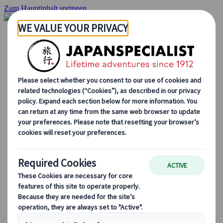
Zum Hauptinhalt springen
Startseite
Rundreisen
Individuelle Reisen
Gruppenreisen
Selbstfahrerreisen
Ausflüge
Maßgeschneiderte Gruppenreisen
Japan Rail Pass
Wie wir arbeiten
Über uns
Treffen Sie unser Team
Werden Sie Teil unseres Teams
Japan Reiseblog
Saisonale Reisetipps
Highlights des Reiseziels
Kulturelle Einblicke
Kulinarische Erlebnisse
Entdecke Japan mit dem Zug
Häufig gestellte Fragen
Wichtige Informationen
Etikette in Japan
Autofahren in Japan