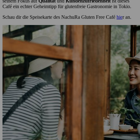
seinem Fokus auf
Qualität
und
Kundenzufriedenheit
ist dieses
Café ein echter Geheimtipp für glutenfreie Gastronomie in Tokio.
Schau dir die Speisekarte des NachuRa Gluten Free Café
hie
r an.