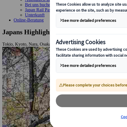
Bei uns buchen
Japan Rail Pass
Unterkunft
Online-Beratung
Japans Highlights zur Sakura-Saison
Tokio, Kyoto, Nara, Osaka