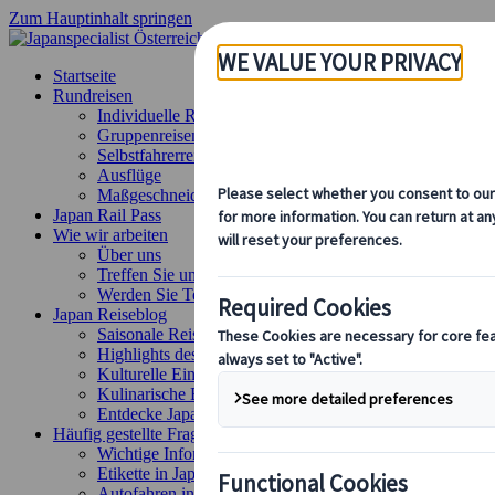
Zum Hauptinhalt springen
Startseite
Rundreisen
Individuelle Reisen
Gruppenreisen
Selbstfahrerreisen
Ausflüge
Maßgeschneiderte Gruppenreisen
Japan Rail Pass
Wie wir arbeiten
Über uns
Treffen Sie unser Team
Werden Sie Teil unseres Teams
Japan Reiseblog
Saisonale Reisetipps
Highlights des Reiseziels
Kulturelle Einblicke
Kulinarische Erlebnisse
Entdecke Japan mit dem Zug
Häufig gestellte Fragen
Wichtige Informationen
Etikette in Japan
Autofahren in Japan