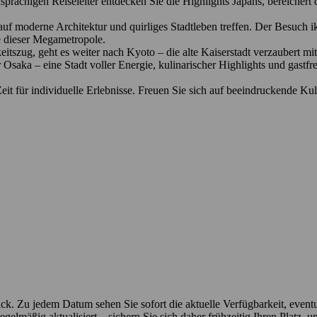
rachigen Reiseleiter entdecken Sie die Highlights Japans, bereichert 
uf moderne Architektur und quirliges Stadtleben treffen. Der Besuch 
e dieser Megametropole.
szug, geht es weiter nach Kyoto – die alte Kaiserstadt verzaubert mi
Osaka – eine Stadt voller Energie, kulinarischer Highlights und gastf
eit für individuelle Erlebnisse. Freuen Sie sich auf beeindruckende K
lick. Zu jedem Datum sehen Sie sofort die aktuelle Verfügbarkeit, eve
egelmäßig aktualisiert – sichern Sie sich daher frühzeitig Ihren Platz, 