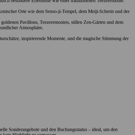
durch besondere Erlebnisse wie einer traditionellen Teezeremonie.
ikonischer Orte wie dem Senso-ji-Tempel, dem Meiji-Schrein und der
t goldenen Pavillons, Teezeremonien, stillen Zen-Gärten und dem
reundlicher Atmosphäre.
ulturschätze, inspirierende Momente, und die magische Stimmung der
ntuelle Sonderangebote und den Buchungsstatus – ideal, um den
um kein Highlight zu verpassen.