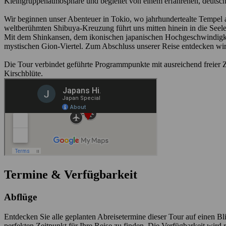
Kleingruppenatmosphäre und begleitet von einem erfahrenen, deutschsp
Wir beginnen unser Abenteuer in Tokio, wo jahrhundertealte Tempel a
weltberühmten Shibuya-Kreuzung führt uns mitten hinein in die Seel
Mit dem Shinkansen, dem ikonischen japanischen Hochgeschwindigkeit
mystischen Gion-Viertel. Zum Abschluss unserer Reise entdecken wir 
Die Tour verbindet geführte Programmpunkte mit ausreichend freier Z
Kirschblüte.
Termine & Verfügbarkeit
Abflüge
Entdecken Sie alle geplanten Abreisetermine dieser Tour auf einen B
perfekten Zeitpunkt für Ihre Reise zu finden. Die Verfügbarkeit wird r