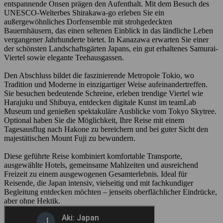
entspannende Onsen prägen den Aufenthalt. Mit dem Besuch des
UNESCO-Welterbes Shirakawa-go erleben Sie ein
außergewöhnliches Dorfensemble mit strohgedeckten
Bauernhäusern, das einen seltenen Einblick in das ländliche Leben
vergangener Jahrhunderte bietet. In Kanazawa erwarten Sie einer
der schönsten Landschaftsgärten Japans, ein gut erhaltenes Samurai-
Viertel sowie elegante Teehausgassen.
Den Abschluss bildet die faszinierende Metropole Tokio, wo
Tradition und Moderne in einzigartiger Weise aufeinandertreffen.
Sie besuchen bedeutende Schreine, erleben trendige Viertel wie
Harajuku und Shibuya, entdecken digitale Kunst im teamLab
Museum und genießen spektakuläre Ausblicke vom Tokyo Skytree.
Optional haben Sie die Möglichkeit, Ihre Reise mit einem
Tagesausflug nach Hakone zu bereichern und bei guter Sicht den
majestätischen Mount Fuji zu bewundern.
Diese geführte Reise kombiniert komfortable Transporte,
ausgewählte Hotels, gemeinsame Mahlzeiten und ausreichend
Freizeit zu einem ausgewogenen Gesamterlebnis. Ideal für
Reisende, die Japan intensiv, vielseitig und mit fachkundiger
Begleitung entdecken möchten – jenseits oberflächlicher Eindrücke,
aber ohne Hektik.