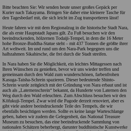
Bitte beachten Sie: Wir senden heute unser großes Gepäck per
Kurier nach Takayama. Bringen Sie daher eine kleinere Tasche für
den Tagesbedarf mit, die sich leicht im Zug transportieren lässt!
Heute fahren wir mit dem Regionalzug in die historische Stadt Nara,
die als erste Hauptstadt Japans gilt. Zu Fuß besuchen wir den
beeindruckenden, hölzernen Todaiji-Tempel, in dem die 16 Meter
hohe Bronze-Buddha-Statue steht – mit 437 Tonnen die größte ihrer
Art weltweit. Im und rund um den Nara-Park begegnen uns die
halbzahmen Sikahirsche, die frei durch die Stadt streifen.
In Nara haben Sie die Möglichkeit, ein leichtes Mittagessen nach
Ihren Wünschen zu genießen, bevor wir uns wieder treffen und
gemeinsam durch den Wald zum wunderschönen, farbenfrohen
Kasuga-Taisha-Schrein spazieren. Dieser bedeutende Shinto-
Schrein wurde zeitgleich mit der Gründung von Nara erbaut und ist
auch als „Laternenschrein“ bekannt, da Hunderte von Laternen den
Weg durch den Wald erleuchten. Zum Abschluss besuchen wir den
Kōfukuji-Tempel. Zwar wird die Pagode derzeit renoviert, aber es
gibt viele andere beeindruckende Teile des Tempels, die wir
ebenfalls besichtigen werden. Sollte es keine lange Warteschlange
geben, haben wir zudem die Gelegenheit, das National Treasure
Museum zu besuchen, das eine beeindruckende Sammlung von
nationalen Schätzen beherbergt, darunter buddhistische Kunstwerke