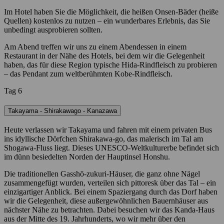
Im Hotel haben Sie die Möglichkeit, die heißen Onsen-Bäder (heiße
Quellen) kostenlos zu nutzen – ein wunderbares Erlebnis, das Sie
unbedingt ausprobieren sollten.
Am Abend treffen wir uns zu einem Abendessen in einem
Restaurant in der Nähe des Hotels, bei dem wir die Gelegenheit
haben, das für diese Region typische Hida-Rindfleisch zu probieren
– das Pendant zum weltberühmten Kobe-Rindfleisch.
Tag 6
Takayama - Shirakawago - Kanazawa
Heute verlassen wir Takayama und fahren mit einem privaten Bus
ins idyllische Dörfchen Shirakawa-go, das malerisch im Tal am
Shogawa-Fluss liegt. Dieses UNESCO-Weltkulturerbe befindet sich
im dünn besiedelten Norden der Hauptinsel Honshu.
Die traditionellen Gasshō-zukuri-Häuser, die ganz ohne Nägel
zusammengefügt wurden, verteilen sich pittoresk über das Tal ‒ ein
einzigartiger Anblick. Bei einem Spaziergang durch das Dorf haben
wir die Gelegenheit, diese außergewöhnlichen Bauernhäuser aus
nächster Nähe zu betrachten. Dabei besuchen wir das Kanda-Haus
aus der Mitte des 19. Jahrhunderts, wo wir mehr über den