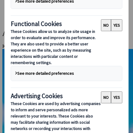
Bei uns buchen
Japan Rail Pass
Unterkunft
Online-Beratung
Aki: Japans herbstliche Facetten
Kyoto, Nara, Takayama, Shirakawa-go, Kanazawa, Tokio