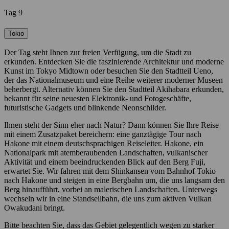
Tag 9
Tokio
Der Tag steht Ihnen zur freien Verfügung, um die Stadt zu
erkunden. Entdecken Sie die faszinierende Architektur und moderne
Kunst im Tokyo Midtown oder besuchen Sie den Stadtteil Ueno,
der das Nationalmuseum und eine Reihe weiterer moderner Museen
beherbergt. Alternativ können Sie den Stadtteil Akihabara erkunden,
bekannt für seine neuesten Elektronik- und Fotogeschäfte,
futuristische Gadgets und blinkende Neonschilder.
Ihnen steht der Sinn eher nach Natur? Dann können Sie Ihre Reise
mit einem Zusatzpaket bereichern: eine ganztägige Tour nach
Hakone mit einem deutschsprachigen Reiseleiter. Hakone, ein
Nationalpark mit atemberaubenden Landschaften, vulkanischer
Aktivität und einem beeindruckenden Blick auf den Berg Fuji,
erwartet Sie. Wir fahren mit dem Shinkansen vom Bahnhof Tokio
nach Hakone und steigen in eine Bergbahn um, die uns langsam den
Berg hinaufführt, vorbei an malerischen Landschaften. Unterwegs
wechseln wir in eine Standseilbahn, die uns zum aktiven Vulkan
Owakudani bringt.
Bitte beachten Sie, dass das Gebiet gelegentlich wegen zu starker