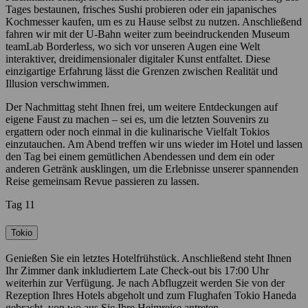
Tages bestaunen, frisches Sushi probieren oder ein japanisches
Kochmesser kaufen, um es zu Hause selbst zu nutzen. Anschließend
fahren wir mit der U-Bahn weiter zum beeindruckenden Museum
teamLab Borderless, wo sich vor unseren Augen eine Welt
interaktiver, dreidimensionaler digitaler Kunst entfaltet. Diese
einzigartige Erfahrung lässt die Grenzen zwischen Realität und
Illusion verschwimmen.
Der Nachmittag steht Ihnen frei, um weitere Entdeckungen auf
eigene Faust zu machen – sei es, um die letzten Souvenirs zu
ergattern oder noch einmal in die kulinarische Vielfalt Tokios
einzutauchen. Am Abend treffen wir uns wieder im Hotel und lassen
den Tag bei einem gemütlichen Abendessen und dem ein oder
anderen Getränk ausklingen, um die Erlebnisse unserer spannenden
Reise gemeinsam Revue passieren zu lassen.
Tag 11
Tokio
Genießen Sie ein letztes Hotelfrühstück. Anschließend steht Ihnen
Ihr Zimmer dank inkludiertem Late Check-out bis 17:00 Uhr
weiterhin zur Verfügung. Je nach Abflugzeit werden Sie von der
Rezeption Ihres Hotels abgeholt und zum Flughafen Tokio Haneda
gebracht, von wo aus Sie Ihre Heimreise antreten.