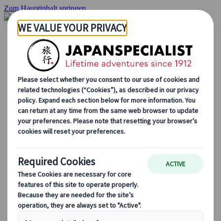
Zum Hauptinhalt springen
Startseite
Rundreisen
Individuelle Reisen
Gruppenreisen
Selbstfahrerreisen
Ausflüge
Maßgeschneiderte Gruppenreisen
Japan Rail Pass
Wie wir arbeiten
Über uns
Treffen Sie unser Team
Werden Sie Teil unseres Teams
Japan Reiseblog
Saisonale Reisetipps
Highlights des Reiseziels
Kulturelle Einblicke
Kulinarische Erlebnisse
Entdecke Japan mit dem Zug
Häufig gestellte Fragen
Wichtige Informationen
Etikette in Japan
Autofahren in Japan