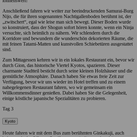
lohnenswert!
Anschließend fahren wir weiter zur beeindruckenden Samurai-Burg
Nijo, die für ihren sogenannten Nachtigallenboden berühmt ist, der
„zwitschert“, egal wie leise man sich bewegt. Dieser Boden wurde
so konstruiert, dass der Shogun sofort hören konnte, wenn ein Ninja
versuchte, sich heimlich zu nähern. Wir schlendern durch die
Korridore und bewundern die wunderschön dekorierten Räume, die
mit feinen Tatami-Matten und kunstvollen Schiebetüren ausgestattet
sind.
Zum Mittagessen kehren wir in ein lokales Restaurant ein, bevor wir
durch Gion, das historische Viertel Kyotos, spazieren. Dieser
charmante Stadtteil besticht durch seine kleinen Holzhäuser und die
gemütliche Atmosphäre. Danach haben Sie etwas freie Zeit zur
Verfügung, bevor wir uns wieder im Hotel treffen und zu einem
nahegelegenen Restaurant fahren, wo wir gemeinsam ein
Willkommensdinner genießen. Dabei haben Sie die Gelegenheit,
einige köstliche japanische Spezialitäten zu probieren.
Tag 3
Kyoto
Heute fahren wir mit dem Bus zum berühmten Ginkakuji, auch