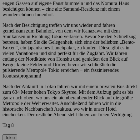
engen Gassen auf eigene Faust bummeln und das Nomura-Haus
besichtigen können – eine alte Samurai-Residenz mit einem
wunderschönen Innenhof.
Nach der Besichtigung treffen wir uns wieder und fahren
gemeinsam zum Bahnhof, von dem wir Kanazawa mit dem
Shinkansen in Richtung Tokio verlassen. Bevor Sie den Schnellzug
betreten, haben Sie die Gelegenheit, sich eine der beliebten „Bento-
Boxen“, ein japanisches Lunchpaket, zu kaufen. Diese gibt es in
vielen Variationen und sind perfekt für die Zugfahrt. Wir fahren
entlang der Nordküste von Honshu und genießen den Blick auf
Berge, kleine Felder und Dörfer, bevor wir schließlich die
pulsierende Metropole Tokio erreichen – ein faszinierendes
Kontrastprogramm!
Nach der Ankunft in Tokio fahren wir mit einem privaten Bus direkt
zum 634 Meter hohen Tokyo Skytree. Mit dem Aufzug geht es bis
ganz nach oben, wo uns ein atemberaubender Blick auf die größte
Metropole der Welt erwartet. Anschließend fahren wir in die
historische Nachbarschaft Asakusa, wo wir in unser Hotel
einchecken. Der restliche Abend steht Ihnen zur freien Verfügung.
Tag 8
Tokio