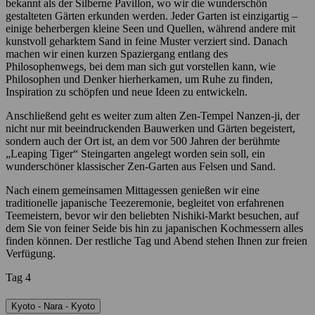
bekannt als der Silberne Pavillon, wo wir die wunderschön
gestalteten Gärten erkunden werden. Jeder Garten ist einzigartig –
einige beherbergen kleine Seen und Quellen, während andere mit
kunstvoll geharktem Sand in feine Muster verziert sind. Danach
machen wir einen kurzen Spaziergang entlang des
Philosophenwegs, bei dem man sich gut vorstellen kann, wie
Philosophen und Denker hierherkamen, um Ruhe zu finden,
Inspiration zu schöpfen und neue Ideen zu entwickeln.
Anschließend geht es weiter zum alten Zen-Tempel Nanzen-ji, der
nicht nur mit beeindruckenden Bauwerken und Gärten begeistert,
sondern auch der Ort ist, an dem vor 500 Jahren der berühmte
„Leaping Tiger“ Steingarten angelegt worden sein soll, ein
wunderschöner klassischer Zen-Garten aus Felsen und Sand.
Nach einem gemeinsamen Mittagessen genießen wir eine
traditionelle japanische Teezeremonie, begleitet von erfahrenen
Teemeistern, bevor wir den beliebten Nishiki-Markt besuchen, auf
dem Sie von feiner Seide bis hin zu japanischen Kochmessern alles
finden können. Der restliche Tag und Abend stehen Ihnen zur freien
Verfügung.
Tag 4
Kyoto - Nara - Kyoto