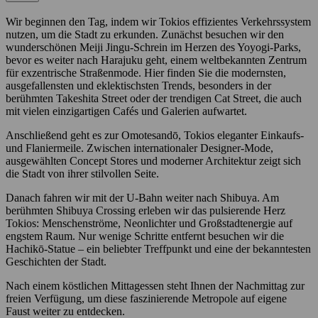
Wir beginnen den Tag, indem wir Tokios effizientes Verkehrssystem
nutzen, um die Stadt zu erkunden. Zunächst besuchen wir den
wunderschönen Meiji Jingu-Schrein im Herzen des Yoyogi-Parks,
bevor es weiter nach Harajuku geht, einem weltbekannten Zentrum
für exzentrische Straßenmode. Hier finden Sie die modernsten,
ausgefallensten und eklektischsten Trends, besonders in der
berühmten Takeshita Street oder der trendigen Cat Street, die auch
mit vielen einzigartigen Cafés und Galerien aufwartet.
​​​​Anschließend geht es zur Omotesandō, Tokios eleganter Einkaufs-
und Flaniermeile. Zwischen internationaler Designer-Mode,
ausgewählten Concept Stores und moderner Architektur zeigt sich
die Stadt von ihrer stilvollen Seite.
Danach fahren wir mit der U-Bahn weiter nach Shibuya. Am
berühmten Shibuya Crossing erleben wir das pulsierende Herz
Tokios: Menschenströme, Neonlichter und Großstadtenergie auf
engstem Raum. Nur wenige Schritte entfernt besuchen wir die
Hachikō-Statue – ein beliebter Treffpunkt und eine der bekanntesten
Geschichten der Stadt.
Nach einem köstlichen Mittagessen steht Ihnen der Nachmittag zur
freien Verfügung, um diese faszinierende Metropole auf eigene
Faust weiter zu entdecken.