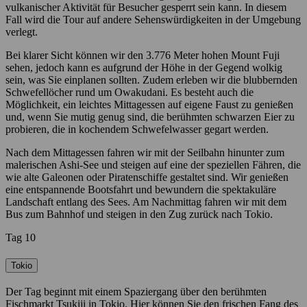
vulkanischer Aktivität für Besucher gesperrt sein kann. In diesem
Fall wird die Tour auf andere Sehenswürdigkeiten in der Umgebung
verlegt.
Bei klarer Sicht können wir den 3.776 Meter hohen Mount Fuji
sehen, jedoch kann es aufgrund der Höhe in der Gegend wolkig
sein, was Sie einplanen sollten. Zudem erleben wir die blubbernden
Schwefellöcher rund um Owakudani. Es besteht auch die
Möglichkeit, ein leichtes Mittagessen auf eigene Faust zu genießen
und, wenn Sie mutig genug sind, die berühmten schwarzen Eier zu
probieren, die in kochendem Schwefelwasser gegart werden.
Nach dem Mittagessen fahren wir mit der Seilbahn hinunter zum
malerischen Ashi-See und steigen auf eine der speziellen Fähren, die
wie alte Galeonen oder Piratenschiffe gestaltet sind. Wir genießen
eine entspannende Bootsfahrt und bewundern die spektakuläre
Landschaft entlang des Sees. Am Nachmittag fahren wir mit dem
Bus zum Bahnhof und steigen in den Zug zurück nach Tokio.
Tag 10
Tokio
Der Tag beginnt mit einem Spaziergang über den berühmten
Fischmarkt Tsukiji in Tokio. Hier können Sie den frischen Fang des