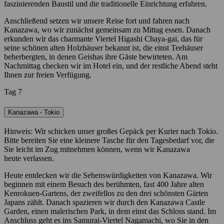
faszinierenden Baustil und die traditionelle Einrichtung erfahren.
Anschließend setzen wir unsere Reise fort und fahren nach
Kanazawa, wo wir zunächst gemeinsam zu Mittag essen. Danach
erkunden wir das charmante Viertel Higashi Chaya-gai, das für
seine schönen alten Holzhäuser bekannt ist, die einst Teehäuser
beherbergten, in denen Geishas ihre Gäste bewirteten. Am
Nachmittag checken wir im Hotel ein, und der restliche Abend steht
Ihnen zur freien Verfügung.
Tag 7
Kanazawa - Tokio
Hinweis: Wir schicken unser großes Gepäck per Kurier nach Tokio.
Bitte bereiten Sie eine kleinere Tasche für den Tagesbedarf vor, die
Sie leicht im Zug mitnehmen können, wenn wir Kanazawa
heute verlassen.
Heute entdecken wir die Sehenswürdigkeiten von Kanazawa. Wir
beginnen mit einem Besuch des berühmten, fast 400 Jahre alten
Kenrokuen-Gartens, der zweifellos zu den drei schönsten Gärten
Japans zählt. Danach spazieren wir durch den Kanazawa Castle
Garden, einen malerischen Park, in dem einst das Schloss stand. Im
Anschluss geht es ins Samurai-Viertel Nagamachi, wo Sie in den