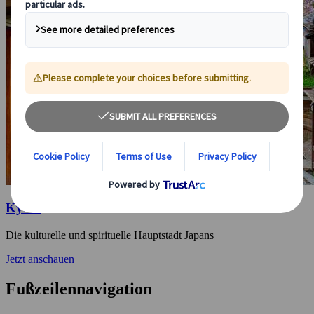
Kyoto
Die kulturelle und spirituelle Hauptstadt Japans
Jetzt anschauen
Fußzeilennavigation