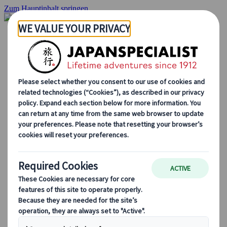
Zum Hauptinhalt springen
Startseite
Rundreisen
Individuelle Reisen
Gruppenreisen
Selbstfahrerreisen
Ausflüge
Maßgeschneiderte Gruppenreisen
Japan Rail Pass
Wie wir arbeiten
Über uns
Treffen Sie unser Team
Werden Sie Teil unseres Teams
Japan Reiseblog
Saisonale Reisetipps
Highlights des Reiseziels
Kulturelle Einblicke
Kulinarische Erlebnisse
Entdecke Japan mit dem Zug
Häufig gestellte Fragen
Wichtige Informationen
Etikette in Japan
Autofahren in Japan