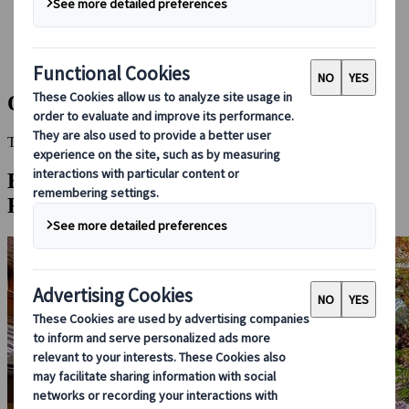
Bei uns buchen
Japan Rail Pass
Unterkunft
Online-Beratung
Ohara
This Destination is disabled to display.
Entdecken Sie andere Reiseziele in dieser
Region