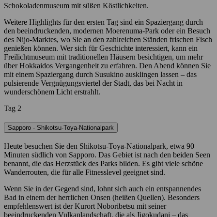
Schokoladenmuseum mit süßen Köstlichkeiten.
Weitere Highlights für den ersten Tag sind ein Spaziergang durch
den beeindruckenden, modernen Moerenuma-Park oder ein Besuch
des Nijo-Marktes, wo Sie an den zahlreichen Ständen frischen Fisch
genießen können. Wer sich für Geschichte interessiert, kann ein
Freilichtmuseum mit traditionellen Häusern besichtigen, um mehr
über Hokkaidos Vergangenheit zu erfahren. Den Abend können Sie
mit einem Spaziergang durch Susukino ausklingen lassen – das
pulsierende Vergnügungsviertel der Stadt, das bei Nacht in
wunderschönem Licht erstrahlt.
Tag 2
Sapporo - Shikotsu-Toya-Nationalpark
Heute besuchen Sie den Shikotsu-Toya-Nationalpark, etwa 90
Minuten südlich von Sapporo. Das Gebiet ist nach den beiden Seen
benannt, die das Herzstück des Parks bilden. Es gibt viele schöne
Wanderrouten, die für alle Fitnesslevel geeignet sind.
Wenn Sie in der Gegend sind, lohnt sich auch ein entspannendes
Bad in einem der herrlichen Onsen (heißen Quellen). Besonders
empfehlenswert ist der Kurort Noboribetsu mit seiner
beeindruckenden Vulkanlandschaft, die als Jigokudani – das