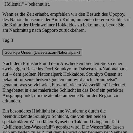
„Höllental“ – bekannt ist.
Wenn es die Zeit erlaubt, empfehlen wir den Besuch des Upopoy,
des Nationalmuseums der Ainu-Kultur, um einen tieferen Einblick in
die Kultur der Ureinwohner Hokkaidos zu bekommen, bevor Sie
am Nachmittag nach Sapporo zurückkehren.
Tag 3
Sounkyo Onsen (Daisetsuzan-Nationalpark)
Nach dem Frühstück und dem Auschecken brechen Sie zu einer
zweitägigen Reise ins Dorf Sounkyo im Daisetsuzan-Nationalpark
auf – dem größten Nationalpark Hokkaidos. Sounkyo Onsen ist
bekannt für seine heißen Quellen und wird auch „Sounbetsu“
genannt, was so viel wie „Fluss mit vielen Wasserfällen“ bedeutet.
Eingebettet in eine malerische Schlucht ist das Dorf ein perfekter
Ausgangspunkt, um die atemberaubende Natur der Region zu
erkunden.
Ein besonderes Highlight ist eine Wanderung durch die
beeindruckende Sounkyo-Schlucht, die von den beiden
spektakulären Wasserfällen Ryusei no Taki und Ginga no Taki
(„Milchstraßen-Wasserfall“) geprägt wird. Die Wasserfälle lassen
sich am besten zu Fuß, mit dem Fahrrad oder bequem per Seilbahn