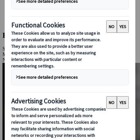
Bei uns buchen
Japan Rail Pass
Unterkunft
Online-Beratung
Eine Woche in Hokkaido
Sapporo, Sounkyo Onsen, Shikotsu-Toya Nationalpark, Akan
Mashu Nationalpark, Shiretoko-Nationalpark, Rausu, Daisetsuzan-
Nationalpark