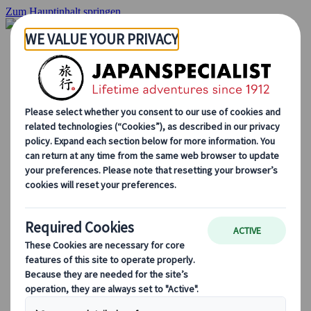
Zum Hauptinhalt springen
Startseite
Rundreisen
Individuelle Reisen
Gruppenreisen
Selbstfahrerreisen
Ausflüge
Maßgeschneiderte Gruppenreisen
Japan Rail Pass
Wie wir arbeiten
Über uns
Treffen Sie unser Team
Werden Sie Teil unseres Teams
Japan Reiseblog
Saisonale Reisetipps
Highlights des Reiseziels
Kulturelle Einblicke
Kulinarische Erlebnisse
Entdecke Japan mit dem Zug
Häufig gestellte Fragen
Wichtige Informationen
Etikette in Japan
Autofahren in Japan