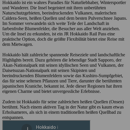
Hokkaido ist ein wahres Paradies für Naturliebhaber, Wintersportler
und Wanderer. Die Insel begeistert mit ihren unberührten
Naturschutzgebieten, beeindruckenden Vulkanen, malerischen
Caldera-Seen, heißen Quellen und dem besten Pulverschnee Japans.
Im Sommer verwandeln sich weite Teile der Landschaft in
farbenfrohe Blumenfelder, die Besucher aus aller Welt anziehen.
Um die Insel zu erkunden, ist ein JR Hokkaido Rail Pass eine
praktische Option, doch die größte Flexibilität bietet eine Reise mit
dem Mietwagen.
Hokkaido hält zahlreiche spannende Reiseziele und landschaftliche
Highlights bereit. Dazu gehören die lebendige Stadt Sapporo, der
Akan-Nationalpark mit seinen idyllischen Seen und Vulkanen, der
Daisetsuzan-Nationalpark mit seinen Skipisten und
beeindruckenden Blumenfeldern sowie das Kushiro-Sumpfgebiet,
das für seine seltenen Pflanzen und Tiere, darunter die berühmten
japanischen Kraniche, bekannt ist. Jede dieser Regionen hat ihren
eigenen Charme und bietet unvergessliche Erlebnisse.
Zudem ist Hokkaido für seine zahlreichen heißen Quellen (Onsen)
berühmt. Nach einem aktiven Tag in der Natur gibt es kaum etwas
Erholsameres, als sich in einem traditionellen heißen Quellbad zu
entspannen.