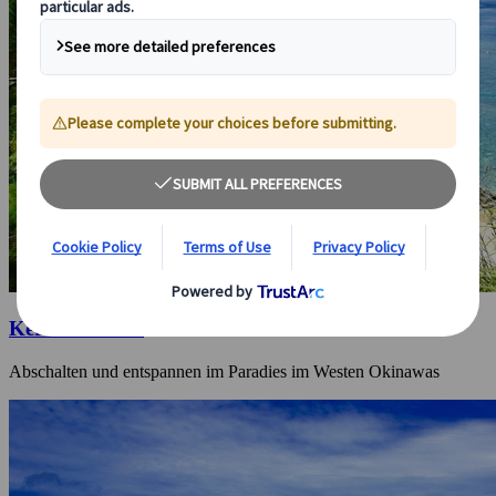
Kerama-Inseln
Abschalten und entspannen im Paradies im Westen Okinawas