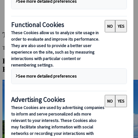
Bei uns buchen
Japan Rail Pass
Unterkunft
Online-Beratung
Tokashiki-Insel
This Destination is disabled to display.
Entdecken Sie andere Reiseziele in dieser
Region