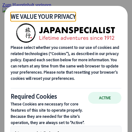
Zum Hauptinhalt springen
Startseite
Rundreisen
Individuelle Reisen
Gruppenreisen
Selbstfahrerreisen
Ausflüge
Maßgeschneiderte Gruppenreisen
Japan Rail Pass
Wie wir arbeiten
Über uns
Treffen Sie unser Team
Werden Sie Teil unseres Teams
Japan Reiseblog
Saisonale Reisetipps
Highlights des Reiseziels
Kulturelle Einblicke
Kulinarische Erlebnisse
Entdecke Japan mit dem Zug
Häufig gestellte Fragen
Wichtige Informationen
Etikette in Japan
Autofahren in Japan