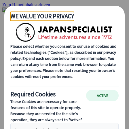
Zum Hauptinhalt springen
Startseite
Rundreisen
Individuelle Reisen
Gruppenreisen
Selbstfahrerreisen
Ausflüge
Maßgeschneiderte Gruppenreisen
Japan Rail Pass
Wie wir arbeiten
Über uns
Treffen Sie unser Team
Werden Sie Teil unseres Teams
Japan Reiseblog
Saisonale Reisetipps
Highlights des Reiseziels
Kulturelle Einblicke
Kulinarische Erlebnisse
Entdecke Japan mit dem Zug
Häufig gestellte Fragen
Wichtige Informationen
Etikette in Japan
Autofahren in Japan