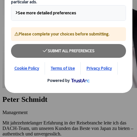
Peter Schmidt
Management
Mit jahrzehntelanger Erfahrung in der Reisebranche leite ich das
DACH-Team, um unseren Kunden das Beste von Japan zu bieten –
authentisch und unvergesslich.