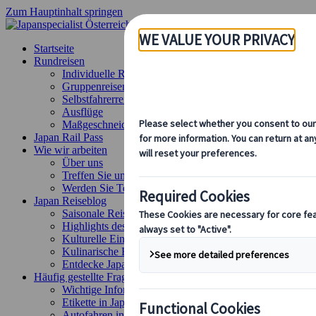
Zum Hauptinhalt springen
Startseite
Rundreisen
Individuelle Reisen
Gruppenreisen
Selbstfahrerreisen
Ausflüge
Maßgeschneiderte Gruppenreisen
Japan Rail Pass
Wie wir arbeiten
Über uns
Treffen Sie unser Team
Werden Sie Teil unseres Teams
Japan Reiseblog
Saisonale Reisetipps
Highlights des Reiseziels
Kulturelle Einblicke
Kulinarische Erlebnisse
Entdecke Japan mit dem Zug
Häufig gestellte Fragen
Wichtige Informationen
Etikette in Japan
Autofahren in Japan