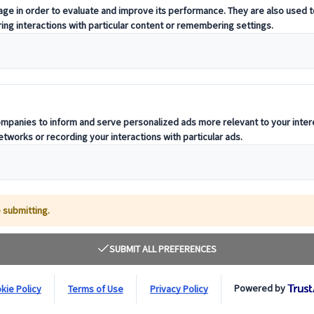
rotzdem!
rer historischen Verbindung zu kriminellen Kreisen. Aber keine Sorge 