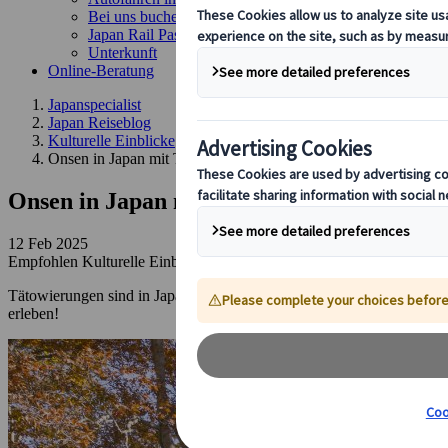
Bei uns buchen
Japan Rail Pass
Unterkunft
Online-Beratung
Japanspecialist
Japan Reiseblog
Kulturelle Einblicke
Onsen in Japan mit Tattoo? So klappt es trotzdem!
Onsen in Japan mit Tattoo? So klappt es t
12 Feb 2025
Empfohlen
Kulturelle Einblicke
Tätowierungen sind in Japan seit langem ein Tabu, vor allem wegen ih
erleben!