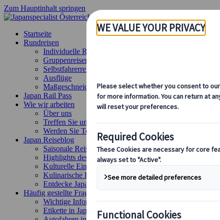
Zum Hauptinhalt springen
Startseite
Rundreisen
Individuelle Reisen
Gruppenreisen
Selbstfahrerreisen
Ausflüge
Maßgeschneiderte Gruppenreisen
Japan Rail Pass
Wie wir arbeiten
Über uns
Treffen Sie unser Team
Werden Sie Teil unseres Teams
Japan Reiseblog
Saisonale Reisetipps
Highlights des Reiseziels
Kulturelle Einblicke
Kulinarische Erlebnisse
Entdecke Japan mit dem Zug
Häufig gestellte Fragen
Wichtige Informationen
Etikette in Japan
Autofahren in Japan