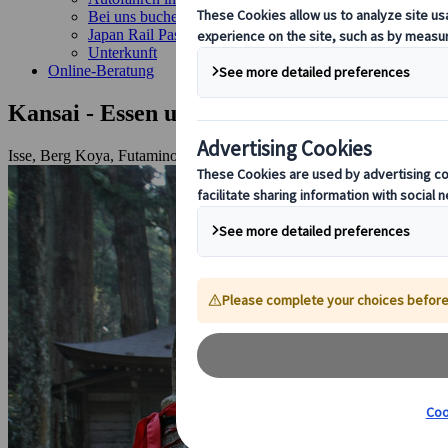
Bei uns buchen
Japan Rail Pass
Unterkunft
Online-Beratung
Kansai - Essen und Geschichte
Isse, Berg Koya, Futaminoura, Kashikojima, Toba, Osaka, Nara