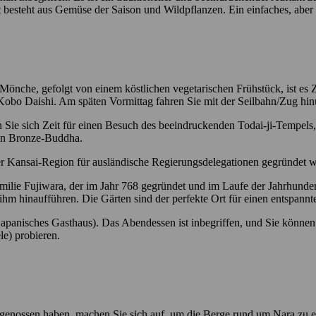
it besteht aus Gemüse der Saison und Wildpflanzen. Ein einfaches, aber
nche, gefolgt von einem köstlichen vegetarischen Frühstück, ist es Z
bo Daishi. Am späten Vormittag fahren Sie mit der Seilbahn/Zug hin
 Sie sich Zeit für einen Besuch des beeindruckenden Todai-ji-Tempels, 
ßen Bronze-Buddha.
der Kansai-Region für ausländische Regierungsdelegationen gegründet w
lie Fujiwara, der im Jahr 768 gegründet und im Laufe der Jahrhunder
u ihm hinaufführen. Die Gärten sind der perfekte Ort für einen entspan
apanisches Gasthaus). Das Abendessen ist inbegriffen, und Sie können
e) probieren.
k genossen haben, machen Sie sich auf, um die Berge rund um Nara zu