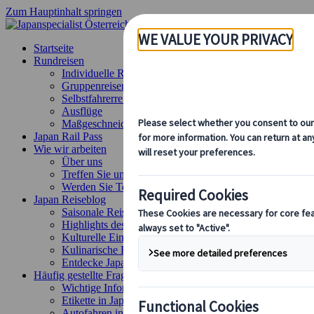
Zum Hauptinhalt springen
Startseite
Rundreisen
Individuelle Reisen
Gruppenreisen
Selbstfahrerreisen
Ausflüge
Maßgeschneiderte Gruppenreisen
Japan Rail Pass
Wie wir arbeiten
Über uns
Treffen Sie unser Team
Werden Sie Teil unseres Teams
Japan Reiseblog
Saisonale Reisetipps
Highlights des Reiseziels
Kulturelle Einblicke
Kulinarische Erlebnisse
Entdecke Japan mit dem Zug
Häufig gestellte Fragen
Wichtige Informationen
Etikette in Japan
Autofahren in Japan