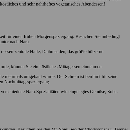
 köstliches und sehr nahrhaftes vegetarisches Abendessen!
eit für einen frühen Morgenspaziergang. Besuchen Sie unbedingt
unter nach Nara.
dessen zentrale Halle, Daibutsuden, das größte hölzerne
urde, können Sie ein köstliches Mittagessen einnehmen.
te mehrmals umgebaut wurde. Der Schrein ist berühmt für seine
nten Nachmittagsspaziergang.
 verschiedene Nara-Spezialitäten wie eingelegtes Gemüse, Soba-
 erkunden. Besuchen Sie den Mt. Shigi, wo der Chogosonshi-ji-Tempel