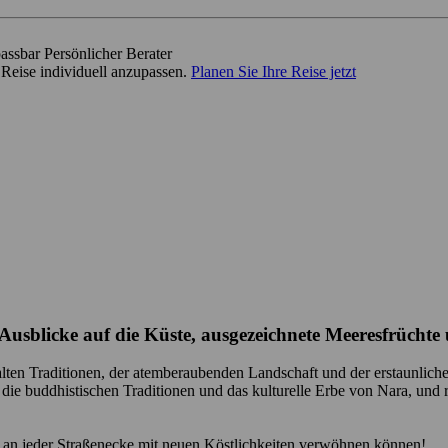
passbar
Persönlicher Berater
 Reise individuell anzupassen.
Planen Sie Ihre Reise jetzt
Ausblicke auf die Küste, ausgezeichnete Meeresfrüchte 
 alten Traditionen, der atemberaubenden Landschaft und der erstaunli
 die buddhistischen Traditionen und das kulturelle Erbe von Nara, und
an jeder Straßenecke mit neuen Köstlichkeiten verwöhnen können!