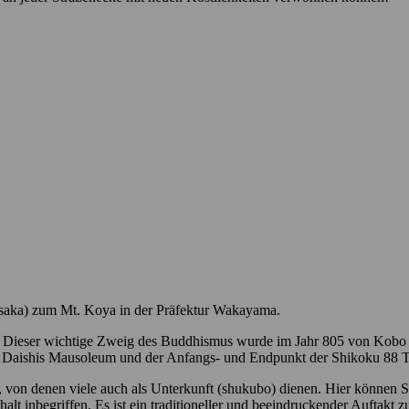
saka) zum Mt. Koya in der Präfektur Wakayama.
Dieser wichtige Zweig des Buddhismus wurde im Jahr 805 von Kobo Dai
bo Daishis Mausoleum und der Anfangs- und Endpunkt der Shikoku 88 T
, von denen viele auch als Unterkunft (shukubo) dienen. Hier können 
 inbegriffen. Es ist ein traditioneller und beeindruckender Auftakt z