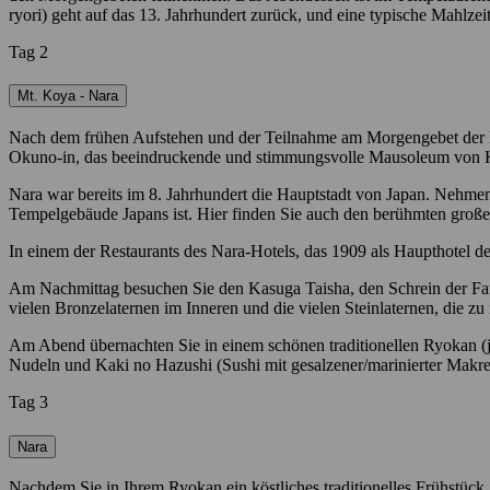
ryori) geht auf das 13. Jahrhundert zurück, und eine typische Mahlze
Tag 2
Mt. Koya - Nara
Nach dem frühen Aufstehen und der Teilnahme am Morgengebet der Mö
Okuno-in, das beeindruckende und stimmungsvolle Mausoleum von Ko
Nara war bereits im 8. Jahrhundert die Hauptstadt von Japan. Nehmen
Tempelgebäude Japans ist. Hier finden Sie auch den berühmten gro
In einem der Restaurants des Nara-Hotels, das 1909 als Haupthotel 
Am Nachmittag besuchen Sie den Kasuga Taisha, den Schrein der Fami
vielen Bronzelaternen im Inneren und die vielen Steinlaternen, die z
Am Abend übernachten Sie in einem schönen traditionellen Ryokan (j
Nudeln und Kaki no Hazushi (Sushi mit gesalzener/marinierter Makrel
Tag 3
Nara
Nachdem Sie in Ihrem Ryokan ein köstliches traditionelles Frühstüc