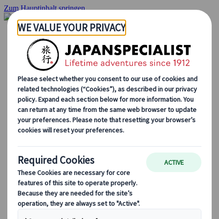
Zum Hauptinhalt springen
Startseite
Rundreisen
Individuelle Reisen
Gruppenreisen
Selbstfahrerreisen
Ausflüge
Maßgeschneiderte Gruppenreisen
Japan Rail Pass
Wie wir arbeiten
Über uns
Treffen Sie unser Team
Werden Sie Teil unseres Teams
Japan Reiseblog
Saisonale Reisetipps
Highlights des Reiseziels
Kulturelle Einblicke
Kulinarische Erlebnisse
Entdecke Japan mit dem Zug
Häufig gestellte Fragen
Wichtige Informationen
Etikette in Japan
Autofahren in Japan