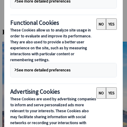
Bei uns buchen
Japan Rail Pass
Unterkunft
Online-Beratung
Kanazawa Halbtagestour