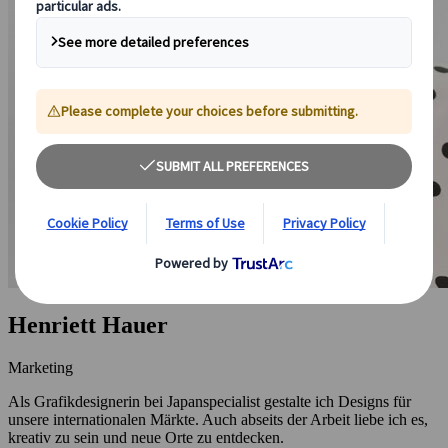
Henriett Hauer
Marketing
Als Grafikdesignerin bei Japanspecialist gestalte ich Designs für
unsere internationalen Märkte. Auch abseits der Arbeit liebe ich es,
kreativ zu sein und neue Orte zu entdecken.