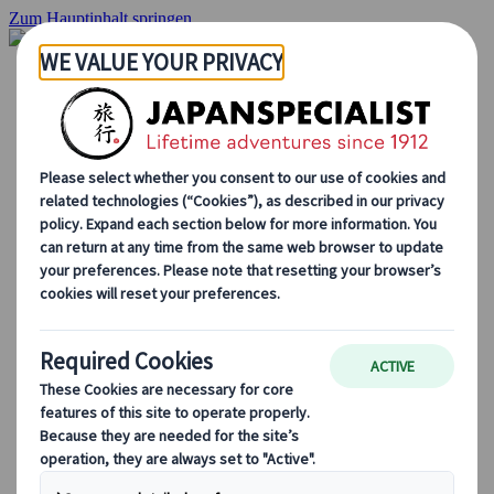
Zum Hauptinhalt springen
Startseite
Rundreisen
Individuelle Reisen
Gruppenreisen
Selbstfahrerreisen
Ausflüge
Maßgeschneiderte Gruppenreisen
Japan Rail Pass
Wie wir arbeiten
Über uns
Treffen Sie unser Team
Werden Sie Teil unseres Teams
Japan Reiseblog
Saisonale Reisetipps
Highlights des Reiseziels
Kulturelle Einblicke
Kulinarische Erlebnisse
Entdecke Japan mit dem Zug
Häufig gestellte Fragen
Wichtige Informationen
Etikette in Japan
Autofahren in Japan