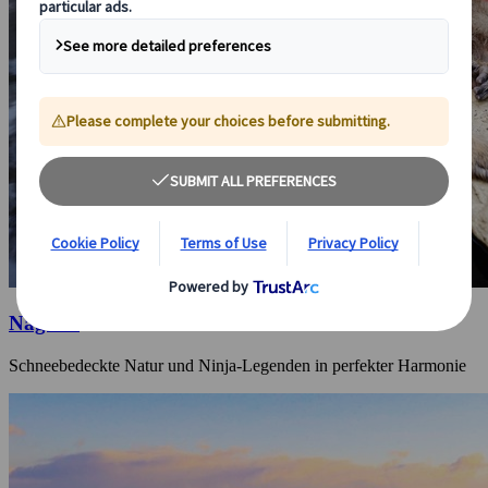
Nagano
Schneebedeckte Natur und Ninja-Legenden in perfekter Harmonie