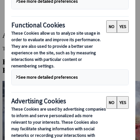
Bei uns buchen
Japan Rail Pass
Unterkunft
Online-Beratung
Azumino
This Destination is disabled to display.
Entdecken Sie andere Reiseziele in dieser
Region