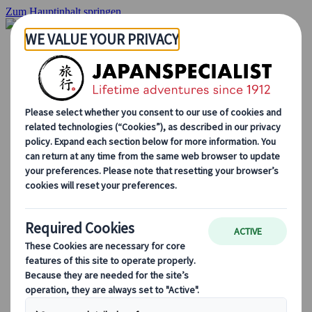
Zum Hauptinhalt springen
Startseite
Rundreisen
Individuelle Reisen
Gruppenreisen
Selbstfahrerreisen
Ausflüge
Maßgeschneiderte Gruppenreisen
Japan Rail Pass
Wie wir arbeiten
Über uns
Treffen Sie unser Team
Werden Sie Teil unseres Teams
Japan Reiseblog
Saisonale Reisetipps
Highlights des Reiseziels
Kulturelle Einblicke
Kulinarische Erlebnisse
Entdecke Japan mit dem Zug
Häufig gestellte Fragen
Wichtige Informationen
Etikette in Japan
Autofahren in Japan